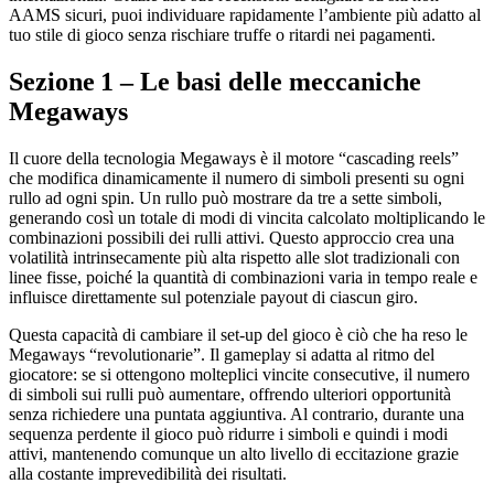
AAMS sicuri, puoi individuare rapidamente l’ambiente più adatto al
tuo stile di gioco senza rischiare truffe o ritardi nei pagamenti.
Sezione 1 – Le basi delle meccaniche
Megaways
Il cuore della tecnologia Megaways è il motore “cascading reels”
che modifica dinamicamente il numero di simboli presenti su ogni
rullo ad ogni spin. Un rullo può mostrare da tre a sette simboli,
generando così un totale di modi di vincita calcolato moltiplicando le
combinazioni possibili dei rulli attivi. Questo approccio crea una
volatilità intrinsecamente più alta rispetto alle slot tradizionali con
linee fisse, poiché la quantità di combinazioni varia in tempo reale e
influisce direttamente sul potenziale payout di ciascun giro.
Questa capacità di cambiare il set‑up del gioco è ciò che ha reso le
Megaways “revolutionarie”. Il gameplay si adatta al ritmo del
giocatore: se si ottengono molteplici vincite consecutive, il numero
di simboli sui rulli può aumentare, offrendo ulteriori opportunità
senza richiedere una puntata aggiuntiva. Al contrario, durante una
sequenza perdente il gioco può ridurre i simboli e quindi i modi
attivi, mantenendo comunque un alto livello di eccitazione grazie
alla costante imprevedibilità dei risultati.