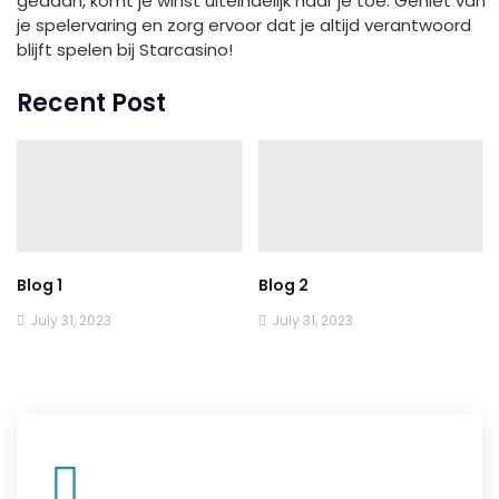
gedaan, komt je winst uiteindelijk naar je toe. Geniet van
je spelervaring en zorg ervoor dat je altijd verantwoord
blijft spelen bij Starcasino!
Recent Post
Blog 1
Blog 2
July 31, 2023
July 31, 2023