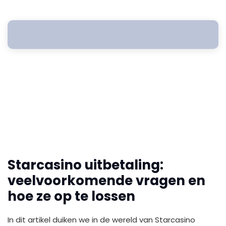
Starcasino uitbetaling:
veelvoorkomende vragen en
hoe ze op te lossen
In dit artikel duiken we in de wereld van Starcasino