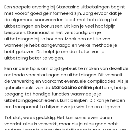
Een soepele ervaring bij Starcasino uitbetalingen begint
met vooraf goed geïnformeerd zijn. Zorg ervoor dat je
de algemene voorwaarden leest met betrekking tot
uitbetalingen en bonussen. Dit kan je veel hoofdpijn
besparen. Daarnaast is het verstandig om je
uitbetalingen bij te houden. Maak een notitie van
wanneer je hebt aangevraagd en welke methode je
hebt gekozen. Dit helpt je om de status van je
uitbetaling beter te volgen.
Een andere tip is om altijd gebruik te maken van dezelfde
methode voor stortingen en uitbetalingen. Dit versnelt
de verwerking en voorkomt eventuele complicaties. Als je
gebruikmaakt van de
starcasino online
platform, heb je
toegang tot handige functies waarmee je je
uitbetalingsgeschiedenis kunt bekijken. Dit kan je helpen
om transparant te blijven over je winsten en uitgaven.
Tot slot, wees geduldig. Het kan soms even duren
voordat alles is verwerkt, maar als je alles goed hebt