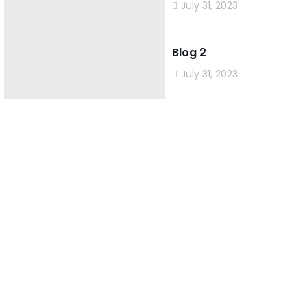
July 31, 2023
Blog 2
July 31, 2023