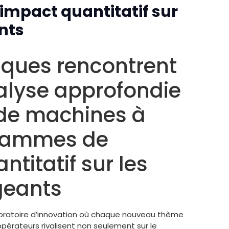
’impact quantitatif sur
ants
ques rencontrent
nalyse approfondie
 de machines à
grammes de
antitatif sur les
geants
boratoire d’innovation où chaque nouveau thème
opérateurs rivalisent non seulement sur le