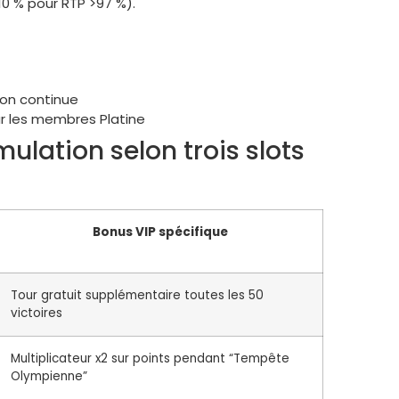
10 % pour RTP >97 %).
ion continue
r les membres Platine
lation selon trois slots
Bonus VIP spécifique
Tour gratuit supplémentaire toutes les 50
victoires
Multiplicateur x2 sur points pendant “Tempête
Olympienne”