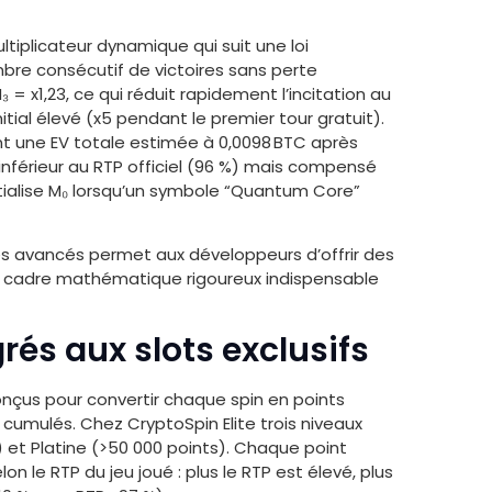
tiplicateur dynamique qui suit une loi
mbre consécutif de victoires sans perte
₃ = x1,23, ce qui réduit rapidement l’incitation au
itial élevé (x5 pendant le premier tour gratuit).
ent une EV totale estimée à 0,0098 BTC après
inférieur au RTP officiel (96 %) mais compensé
nitialise M₀ lorsqu’un symbole “Quantum Core”
es avancés permet aux développeurs d’offrir des
un cadre mathématique rigoureux indispensable
rés aux slots exclusifs
nçus pour convertir chaque spin en points
cumulés. Chez CryptoSpin Elite trois niveaux
s) et Platine (>50 000 points). Chaque point
n le RTP du jeu joué : plus le RTP est élevé, plus