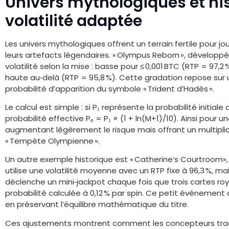
Univers mythologiques et his
volatilité adaptée
Les univers mythologiques offrent un terrain fertile pour joue
leurs artefacts légendaires. « Olympus Reborn », développ
volatilité selon la mise : basse pour ≤ 0,001 BTC (RTP = 97,2
haute au‑delà (RTP = 95,8 %). Cette gradation repose sur
probabilité d’apparition du symbole « Trident d’Hadès ».
Le calcul est simple : si P₁ représente la probabilité initiale
probabilité effective Pₑ = P₁ × (1 + ln(M+1)/10). Ainsi pour 
augmentant légèrement le risque mais offrant un multiplica
« Tempête Olympienne ».
Un autre exemple historique est « Catherine’s Courtroom», in
utilise une volatilité moyenne avec un RTP fixe à 96,3 %, ma
déclenche un mini‑jackpot chaque fois que trois cartes r
probabilité calculée à 0,12 % par spin. Ce petit événement
en préservant l’équilibre mathématique du titre.
Ces ajustements montrent comment les concepteurs trad