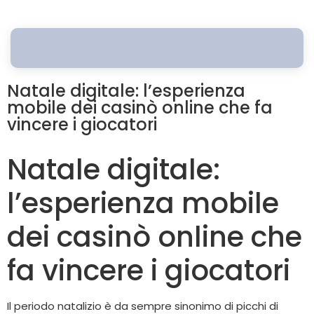
Natale digitale: l’esperienza
mobile dei casinò online che fa
vincere i giocatori
Natale digitale:
l’esperienza mobile
dei casinò online che
fa vincere i giocatori
Il periodo natalizio è da sempre sinonimo di picchi di