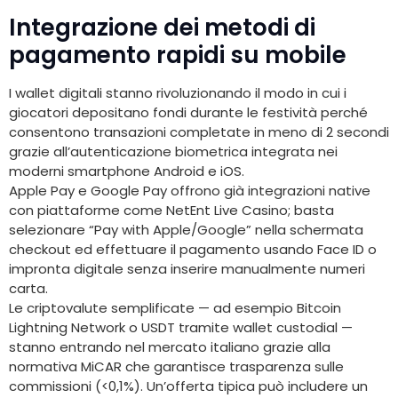
Integrazione dei metodi di
pagamento rapidi su mobile
I wallet digitali stanno rivoluzionando il modo in cui i
giocatori depositano fondi durante le festività perché
consentono transazioni completate in meno di 2 secondi
grazie all’autenticazione biometrica integrata nei
moderni smartphone Android e iOS.
Apple Pay e Google Pay offrono già integrazioni native
con piattaforme come NetEnt Live Casino; basta
selezionare “Pay with Apple/Google” nella schermata
checkout ed effettuare il pagamento usando Face ID o
impronta digitale senza inserire manualmente numeri
carta.
Le criptovalute semplificate — ad esempio Bitcoin
Lightning Network o USDT tramite wallet custodial —
stanno entrando nel mercato italiano grazie alla
normativa MiCAR che garantisce trasparenza sulle
commissioni (<0,1%). Un’offerta tipica può includere un