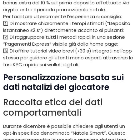
bonus extra del 10 % sul primo deposito effettuato via
crypto entro il periodo promozionale natale.
Per facilitare ulteriormente l’esperienza si consiglia:
1️⃣ Di mostrare chiaramente i tempi stimati (“Deposito
istantaneo ≤2 s”) direttamente accanto ai pulsanti;
2️⃣ Di raggruppare tutti i metodi rapidi in una sezione
“Pagamenti Express” visibile già dalla home page;
3️⃣ Di offrire tutorial video brevi (<30 s) integrati nell’app
stessa per guidare gli utenti meno esperti attraverso le
fasi KYC rapide sui wallet digitali.
Personalizzazione basata sui
dati natalizi del giocatore
Raccolta etica dei dati
comportamentali
Durante dicembre è possibile chiedere agli utenti un
opt‑in specifico denominato “Natale Smart”. Questo
consenso permette la raccolta anonima dei pattern