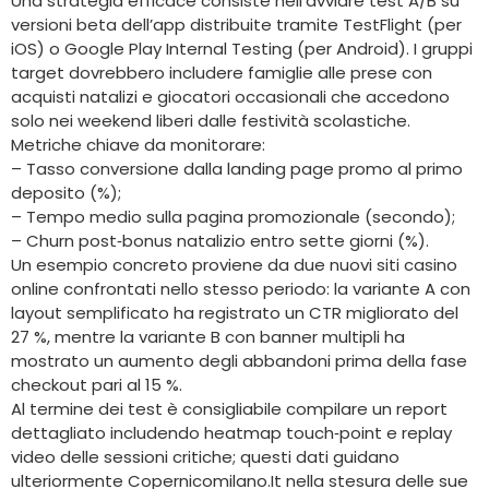
Una strategia efficace consiste nell’avviare test A/B su
versioni beta dell’app distribuite tramite TestFlight (per
iOS) o Google Play Internal Testing (per Android). I gruppi
target dovrebbero includere famiglie alle prese con
acquisti natalizi e giocatori occasionali che accedono
solo nei weekend liberi dalle festività scolastiche.
Metriche chiave da monitorare:
– Tasso conversione dalla landing page promo al primo
deposito (%);
– Tempo medio sulla pagina promozionale (secondo);
– Churn post‑bonus natalizio entro sette giorni (%).
Un esempio concreto proviene da due nuovi siti casino
online confrontati nello stesso periodo: la variante A con
layout semplificato ha registrato un CTR migliorato del
27 %, mentre la variante B con banner multipli ha
mostrato un aumento degli abbandoni prima della fase
checkout pari al 15 %.
Al termine dei test è consigliabile compilare un report
dettagliato includendo heatmap touch‑point e replay
video delle sessioni critiche; questi dati guidano
ulteriormente Copernicomilano.It nella stesura delle sue