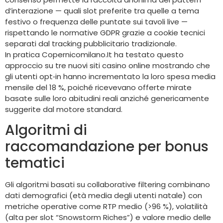
d’interazione — quali slot preferite tra quelle a tema
festivo o frequenza delle puntate sui tavoli live —
rispettando le normative GDPR grazie a cookie tecnici
separati dal tracking pubblicitario tradizionale.
In pratica Copernicomilano.It ha testato questo
approccio su tre nuovi siti casino online mostrando che
gli utenti opt‑in hanno incrementato la loro spesa media
mensile del 18 %, poiché ricevevano offerte mirate
basate sulle loro abitudini reali anziché genericamente
suggerite dal motore standard.
Algoritmi di
raccomandazione per bonus
tematici
Gli algoritmi basati su collaborative filtering combinano
dati demografici (età media degli utenti natale) con
metriche operative come RTP medio (>96 %), volatilità
(alta per slot “Snowstorm Riches”) e valore medio delle