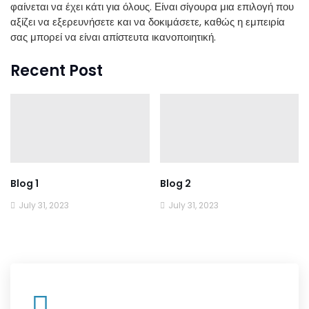
φαίνεται να έχει κάτι για όλους. Είναι σίγουρα μια επιλογή που
αξίζει να εξερευνήσετε και να δοκιμάσετε, καθώς η εμπειρία
σας μπορεί να είναι απίστευτα ικανοποιητική.
Recent Post
Blog 1
Blog 2
July 31, 2023
July 31, 2023