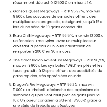
récemment décroché 12 500 € en misant 1 €.
Gonzo’s Quest Megaways – RTP 95,97 %, max win
8 500 x. Les cascades de symboles offrent des
multiplicateurs progressifs, atteignant jusqu’à 15 x
lors d’une série de 10 gains consécutifs.
Extra Chilli Megaways – RTP 96,5 %, max win 12 000 x.
Sa fonction “Free Spins” avec un multiplicateur
croissant a permis à un joueur australien de
remporter 9 200 € en 30 minutes.
The Great Indian Adventure Megaways – RTP 96,2 %,
max win 9 800 x. Les symboles “Wild” empilés et les
tours gratuits à 12 spins offrent des possibilités de
gains rapides, très appréciées en Inde.
Dragon’s Fire Megaways – RTP 96,2 %, max win
11 000 x. Le “Fireball” déclenche des explosions de
symboles qui peuvent multiplier les gains jusqu’à
10 x. Un joueur canadien a atteint 13 300 € grâce à
une série de fireballs consécutives.