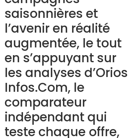
saisonnières et
l’avenir en réalité
augmentée, le tout
en s’appuyant sur
les analyses d’Orios
Infos.Com, le
comparateur
indépendant qui
teste chaque offre,