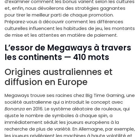
d’examiner comment les bonus varient selon les cultures
et, enfin, nous dévoilerons des stratégies gagnantes
pour tirer le meilleur parti de chaque promotion.
Préparez‑vous à découvrir comment les différences
culturelles influencent les habitudes de jeu, les montants
de mise et les attentes en matière de paiement.
L’essor de Megaways à travers
les continents — 410 mots
Origines australiennes et
diffusion en Europe
Megaways trouve ses racines chez Big Time Gaming, une
société australienne qui a introduit le concept avec
Bonanza
en 2016. Le système aléatoire de rouleaux, qui
ajuste le nombre de symboles à chaque spin, a
immédiatement séduit les joueurs européens à la
recherche de plus de variété. En Allemagne, par exemple,
les joueurs privilégient les machines à haute volatilité et