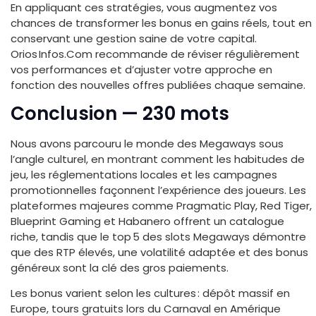
En appliquant ces stratégies, vous augmentez vos
chances de transformer les bonus en gains réels, tout en
conservant une gestion saine de votre capital.
Orios Infos.Com recommande de réviser régulièrement
vos performances et d’ajuster votre approche en
fonction des nouvelles offres publiées chaque semaine.
Conclusion — 230 mots
Nous avons parcouru le monde des Megaways sous
l’angle culturel, en montrant comment les habitudes de
jeu, les réglementations locales et les campagnes
promotionnelles façonnent l’expérience des joueurs. Les
plateformes majeures comme Pragmatic Play, Red Tiger,
Blueprint Gaming et Habanero offrent un catalogue
riche, tandis que le top 5 des slots Megaways démontre
que des RTP élevés, une volatilité adaptée et des bonus
généreux sont la clé des gros paiements.
Les bonus varient selon les cultures : dépôt massif en
Europe, tours gratuits lors du Carnaval en Amérique