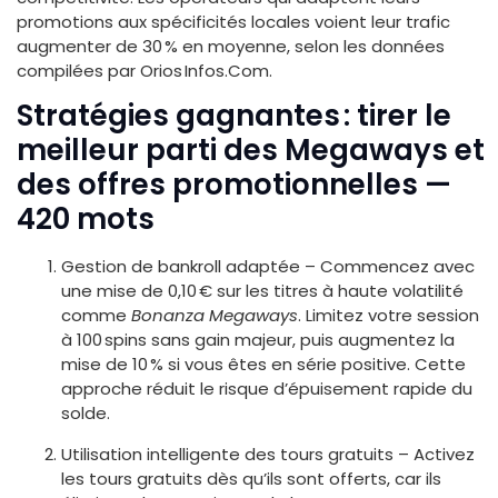
promotions aux spécificités locales voient leur trafic
augmenter de 30 % en moyenne, selon les données
compilées par Orios Infos.Com.
Stratégies gagnantes : tirer le
meilleur parti des Megaways et
des offres promotionnelles —
420 mots
Gestion de bankroll adaptée – Commencez avec
une mise de 0,10 € sur les titres à haute volatilité
comme
Bonanza Megaways
. Limitez votre session
à 100 spins sans gain majeur, puis augmentez la
mise de 10 % si vous êtes en série positive. Cette
approche réduit le risque d’épuisement rapide du
solde.
Utilisation intelligente des tours gratuits – Activez
les tours gratuits dès qu’ils sont offerts, car ils