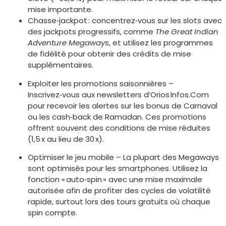
mise importante.
Chasse‑jackpot : concentrez‑vous sur les slots avec
des jackpots progressifs, comme
The Great Indian
Adventure Megaways
, et utilisez les programmes
de fidélité pour obtenir des crédits de mise
supplémentaires.
Exploiter les promotions saisonnières –
Inscrivez‑vous aux newsletters d’Orios Infos.Com
pour recevoir les alertes sur les bonus de Carnaval
ou les cash‑back de Ramadan. Ces promotions
offrent souvent des conditions de mise réduites
(1,5 x au lieu de 30 x).
Optimiser le jeu mobile – La plupart des Megaways
sont optimisés pour les smartphones. Utilisez la
fonction « auto‑spin » avec une mise maximale
autorisée afin de profiter des cycles de volatilité
rapide, surtout lors des tours gratuits où chaque
spin compte.