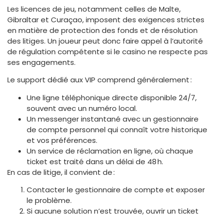
Les licences de jeu, notamment celles de Malte,
Gibraltar et Curaçao, imposent des exigences strictes
en matière de protection des fonds et de résolution
des litiges. Un joueur peut donc faire appel à l’autorité
de régulation compétente si le casino ne respecte pas
ses engagements.
Le support dédié aux VIP comprend généralement :
Une ligne téléphonique directe disponible 24/7,
souvent avec un numéro local.
Un messenger instantané avec un gestionnaire
de compte personnel qui connaît votre historique
et vos préférences.
Un service de réclamation en ligne, où chaque
ticket est traité dans un délai de 48 h.
En cas de litige, il convient de :
Contacter le gestionnaire de compte et exposer
le problème.
Si aucune solution n’est trouvée, ouvrir un ticket