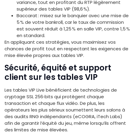
variance, tout en profitant du RTP légèrement
supérieur des tables VIP (98,6 %).
Baccarat : misez sur le banquier avec une mise de
5 % de votre bankroll, car le taux de commission
est souvent réduit à 1,25 % en salle VIP, contre 1,5 %
en standard.
En appliquant ces stratégies, vous maximisez vos
chances de profit tout en respectant les exigences de
mise élevée propres aux tables VIP.
Sécurité, équité et support
client sur les tables VIP
Les tables VIP Live bénéficient de technologies de
cryptage SSL 256‑bits qui protègent chaque
transaction et chaque flux vidéo. De plus, les
opérateurs les plus sérieux soumettent leurs salons à
des audits RNG indépendants (eCOGRA, iTech Labs)
afin de garantir l’équité du jeu, même lorsqu’ils offrent
des limites de mise élevées.