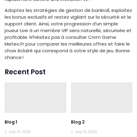
Adoptez les stratégies de gestion de bankroll, exploitez
les bonus exclusifs et restez vigilant sur la sécurité et le
support client. Ainsi, votre progression d’un simple
joueur Live à un membre VIP sera naturelle, sécurisée et
profitable. N’hésitez pas à consulter Cnrm Game
Meteo.Fr pour comparer les meilleures offres et faire le
choix éclairé qui correspond à votre style de jeu. Bonne
chance !
Recent Post
Blog 1
Blog 2
July 31, 2023
July 31, 2023