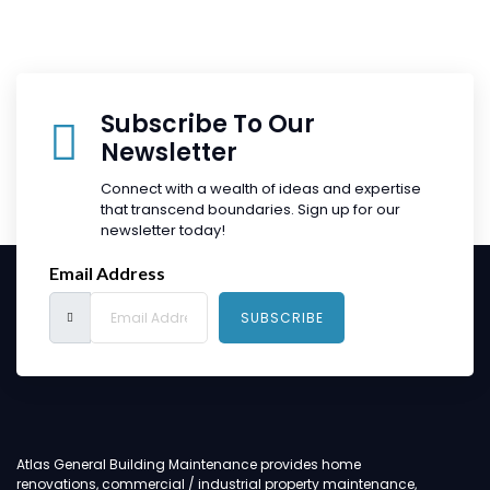
Subscribe To Our
Newsletter
Connect with a wealth of ideas and expertise
that transcend boundaries. Sign up for our
newsletter today!
Email Address
SUBSCRIBE
Atlas General Building Maintenance provides home
renovations, commercial / industrial property maintenance,