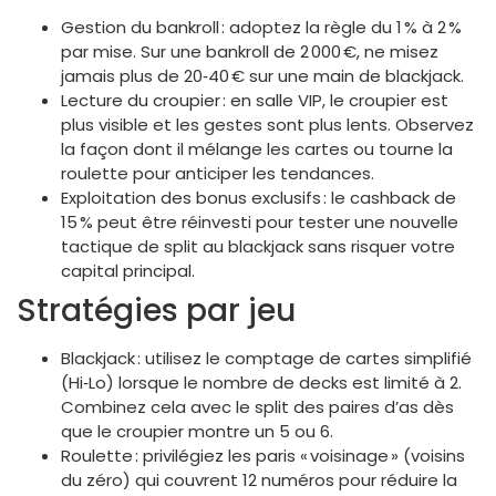
Gestion du bankroll : adoptez la règle du 1 % à 2 %
par mise. Sur une bankroll de 2 000 €, ne misez
jamais plus de 20‑40 € sur une main de blackjack.
Lecture du croupier : en salle VIP, le croupier est
plus visible et les gestes sont plus lents. Observez
la façon dont il mélange les cartes ou tourne la
roulette pour anticiper les tendances.
Exploitation des bonus exclusifs : le cashback de
15 % peut être réinvesti pour tester une nouvelle
tactique de split au blackjack sans risquer votre
capital principal.
Stratégies par jeu
Blackjack : utilisez le comptage de cartes simplifié
(Hi‑Lo) lorsque le nombre de decks est limité à 2.
Combinez cela avec le split des paires d’as dès
que le croupier montre un 5 ou 6.
Roulette : privilégiez les paris « voisinage » (voisins
du zéro) qui couvrent 12 numéros pour réduire la