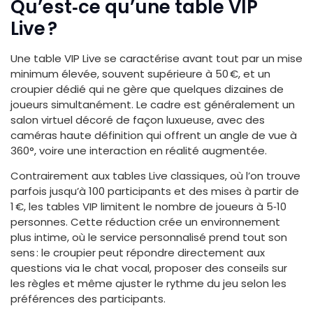
Qu’est‑ce qu’une table VIP
Live ?
Une table VIP Live se caractérise avant tout par un mise
minimum élevée, souvent supérieure à 50 €, et un
croupier dédié qui ne gère que quelques dizaines de
joueurs simultanément. Le cadre est généralement un
salon virtuel décoré de façon luxueuse, avec des
caméras haute définition qui offrent un angle de vue à
360°, voire une interaction en réalité augmentée.
Contrairement aux tables Live classiques, où l’on trouve
parfois jusqu’à 100 participants et des mises à partir de
1 €, les tables VIP limitent le nombre de joueurs à 5‑10
personnes. Cette réduction crée un environnement
plus intime, où le service personnalisé prend tout son
sens : le croupier peut répondre directement aux
questions via le chat vocal, proposer des conseils sur
les règles et même ajuster le rythme du jeu selon les
préférences des participants.