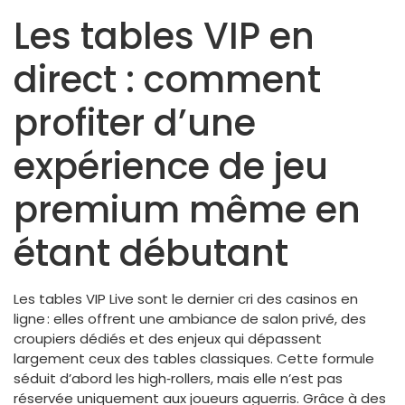
Les tables VIP en
direct : comment
profiter d’une
expérience de jeu
premium même en
étant débutant
Les tables VIP Live sont le dernier cri des casinos en
ligne : elles offrent une ambiance de salon privé, des
croupiers dédiés et des enjeux qui dépassent
largement ceux des tables classiques. Cette formule
séduit d’abord les high‑rollers, mais elle n’est pas
réservée uniquement aux joueurs aguerris. Grâce à des