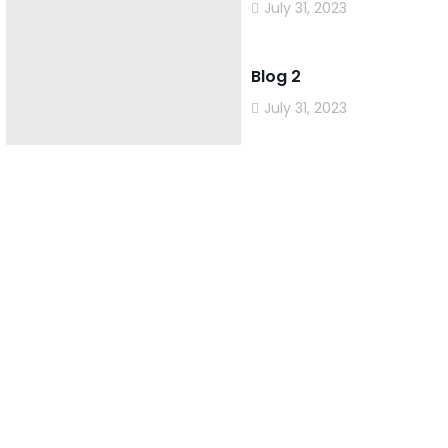
July 31, 2023
Blog 2
July 31, 2023