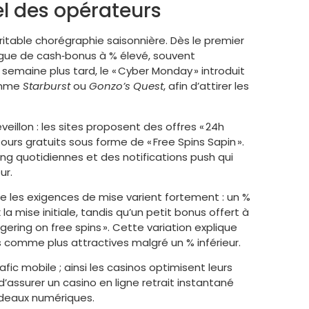
el des opérateurs
table chorégraphie saisonnière. Dès le premier
ague de cash‑bonus à % élevé, souvent
maine plus tard, le « Cyber Monday » introduit
comme
Starburst
ou
Gonzo’s Quest
, afin d’attirer les
veillon : les sites proposent des offres « 24h
ours gratuits sous forme de « Free Spins Sapin ».
g quotidiennes et des notifications push qui
ur.
les exigences de mise varient fortement : un %
mise initiale, tandis qu’un petit bonus offert à
ering on free spins ». Cette variation explique
 comme plus attractives malgré un % inférieur.
fic mobile ; ainsi les casinos optimisent leurs
’assurer un casino en ligne retrait instantané
adeaux numériques.