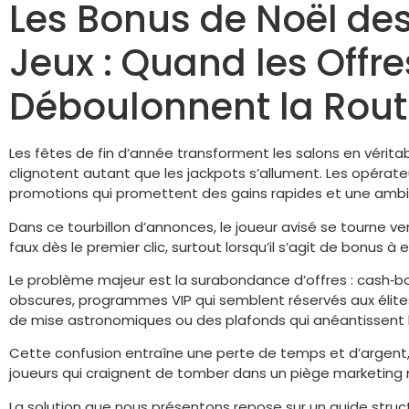
Les Bonus de Noël des
Jeux : Quand les Offre
Déboulonnent la Rout
Les fêtes de fin d’année transforment les salons en véritabl
clignotent autant que les jackpots s’allument. Les opérateu
promotions qui promettent des gains rapides et une ambianc
Dans ce tourbillon d’annonces, le joueur avisé se tourne ve
faux dès le premier clic, surtout lorsqu’il s’agit de bonus à e
Le problème majeur est la surabondance d’offres : cash‑bo
obscures, programmes VIP qui semblent réservés aux élit
de mise astronomiques ou des plafonds qui anéantissent l’
Cette confusion entraîne une perte de temps et d’argent, 
joueurs qui craignent de tomber dans un piège marketing 
La solution que nous présentons repose sur un guide str