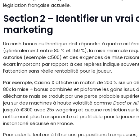
législation française actuelle.
Section 2 – Identifier un vra
marketing
Un cash‑bonus authentique doit répondre à quatre critère
(généralement entre 80 % et 150 %), la mise minimale requ
autorisé (exemple €500) et des exigences de mise raison
écart important par rapport à ces repères indique souvent
l’attention sans réelle rentabilité pour le joueur.
Par exemple, Casino X affiche un match de 200 % sur un d
80x la mise + bonus combinés et plafonne les gains issus 
alléchante mais se traduit par une perte probable supérieu
jeu sur des machines à haute volatilité comme
Dead or Ali
jusqu’à €300 avec 25x wagering et aucune restriction sur l
nettement plus transparente et profitable pour le joueur 
instantané sécurisé en France.
Pour aider le lecteur à filtrer ces propositions trompeuses,