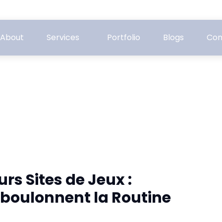
About
Services
Portfolio
Blogs
Con
rs Sites de Jeux :
éboulonnent la Routine