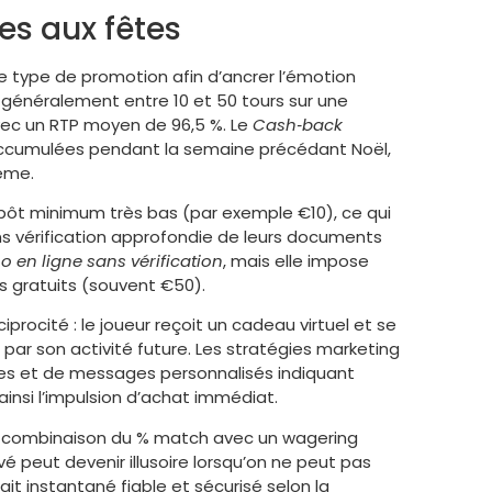
es aux fêtes
type de promotion afin d’ancrer l’émotion
 généralement entre 10 et 50 tours sur une
ec un RTP moyen de 96,5 %. Le
Cash‑back
accumulées pendant la semaine précédant Noël,
tème.
pôt minimum très bas (par exemple €10), ce qui
ns vérification approfondie de leurs documents
o en ligne sans vérification
, mais elle impose
rs gratuits (souvent €50).
procité : le joueur reçoit un cadeau virtuel et se
par son activité future. Les stratégies marketing
bles et de messages personnalisés indiquant
 ainsi l’impulsion d’achat immédiat.
a combinaison du % match avec un wagering
 peut devenir illusoire lorsqu’on ne peut pas
rait instantané fiable et sécurisé selon la