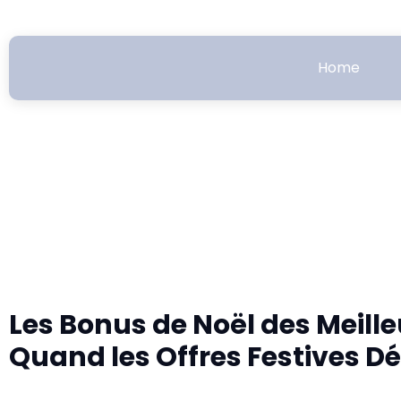
Home
Les Bonus de Noël des Meilleu
Quand les Offres Festives D