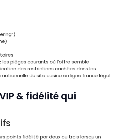
ering”)
nne)
taires
ez les pièges courants où l’offre semble
cation des restrictions cachées dans les
otionnelle du site casino en ligne france légal
IP & fidélité qui
ifs
rs points fidélité par deux ou trois lorsqu’un