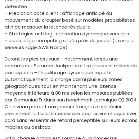
détectée
– Prédiction côté client : affichage anticipé du
mouvement du croupier basé sur modèles probabilistes
afin de masquer la latence résiduelle
– Stratégies anti‑lag : redirection dynamique vers des
nœuds edge‑computing situés près du joueur (exemple :
serveurs Edge AWS France)
Durant les pics estivaux – notamment lorsqu’une
promotion « Summer Jackpot » attire plusieurs milliers de
participants – l’équilibrage dynamique répartit
automatiquement la charge parmi plusieurs zones
géographiques tout en maintenant une latence
moyenne inférieure à 80 ms selon les mesures publiées
par Gamoniac.Fr dans son benchmark technique Q2 2024.
Ce niveau permet aux joueurs français d’apprécier
pleinement la fluidité nécessaire pour suivre chaque river
card sans ressentir de retard perceptible sur leurs écrans
mobiles ou desktop.
Enfin, chaque action est soumise à un processus