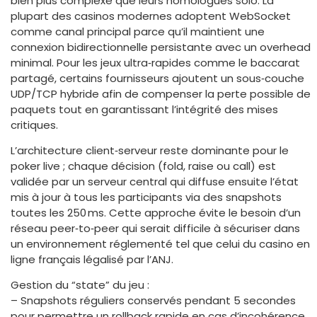
bien plus complexe que leurs homologues solo. La
plupart des casinos modernes adoptent WebSocket
comme canal principal parce qu’il maintient une
connexion bidirectionnelle persistante avec un overhead
minimal. Pour les jeux ultra‑rapides comme le baccarat
partagé, certains fournisseurs ajoutent un sous‑couche
UDP/TCP hybride afin de compenser la perte possible de
paquets tout en garantissant l’intégrité des mises
critiques.
L’architecture client‑serveur reste dominante pour le
poker live ; chaque décision (fold, raise ou call) est
validée par un serveur central qui diffuse ensuite l’état
mis à jour à tous les participants via des snapshots
toutes les 250 ms. Cette approche évite le besoin d’un
réseau peer‑to‑peer qui serait difficile à sécuriser dans
un environnement réglementé tel que celui du casino en
ligne français légalisé par l’ANJ.
Gestion du “state” du jeu :
– Snapshots réguliers conservés pendant 5 secondes
pour permettre un rollback rapide en cas d’incohérence