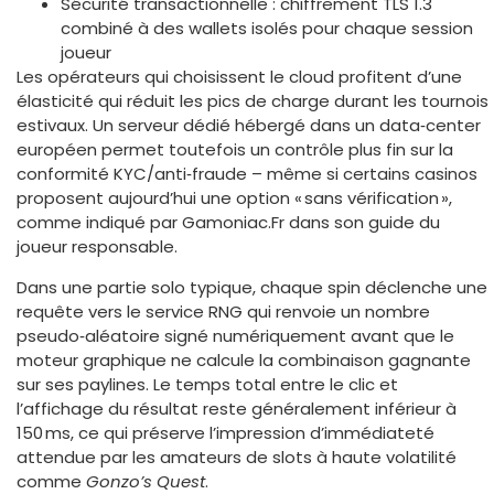
Sécurité transactionnelle : chiffrement TLS 1.3
combiné à des wallets isolés pour chaque session
joueur
Les opérateurs qui choisissent le cloud profitent d’une
élasticité qui réduit les pics de charge durant les tournois
estivaux. Un serveur dédié hébergé dans un data‑center
européen permet toutefois un contrôle plus fin sur la
conformité KYC/anti‑fraude – même si certains casinos
proposent aujourd’hui une option « sans vérification »,
comme indiqué par Gamoniac.Fr dans son guide du
joueur responsable.
Dans une partie solo typique, chaque spin déclenche une
requête vers le service RNG qui renvoie un nombre
pseudo‑aléatoire signé numériquement avant que le
moteur graphique ne calcule la combinaison gagnante
sur ses paylines. Le temps total entre le clic et
l’affichage du résultat reste généralement inférieur à
150 ms, ce qui préserve l’impression d’immédiateté
attendue par les amateurs de slots à haute volatilité
comme
Gonzo’s Quest
.