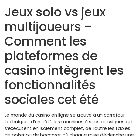
Jeux solo vs jeux
multijoueurs –
Comment les
plateformes de
casino intègrent les
fonctionnalités
sociales cet été
Le monde du casino en ligne se trouve à un carrefour
technique : d’un côté les machines à sous classiques qui
s’exécutent en isolement complet, de l’autre les tables
de poker ou de baccarat où chaque mise déclenche une