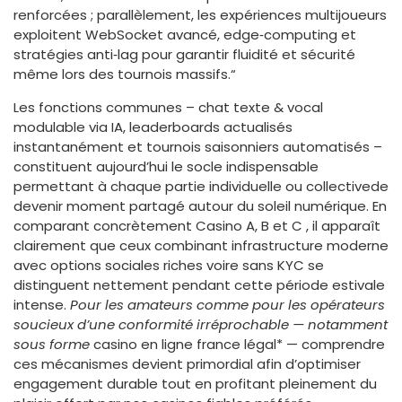
renforcées ; parallèlement, les expériences multijoueurs
exploitent WebSocket avancé, edge‑computing et
stratégies anti‑lag pour garantir fluidité et sécurité
même lors des tournois massifs.“
Les fonctions communes – chat texte & vocal
modulable via IA, leaderboards actualisés
instantanément et tournois saisonniers automatisés –
constituent aujourd’hui le socle indispensable
permettant à chaque partie individuelle ou collectivede
devenir moment partagé autour du soleil numérique. En
comparant concrètement Casino A, B et C , il apparaît
clairement que ceux combinant infrastructure moderne
avec options sociales riches voire sans KYC se
distinguent nettement pendant cette période estivale
intense.
Pour les amateurs comme pour les opérateurs
soucieux d’une conformité irréprochable — notamment
sous forme
casino en ligne france légal* — comprendre
ces mécanismes devient primordial afin d’optimiser
engagement durable tout en profitant pleinement du