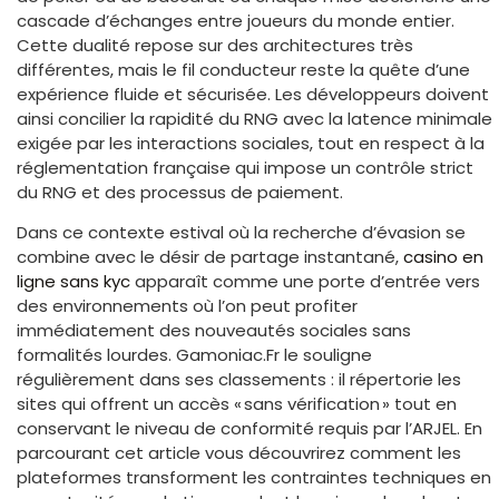
cascade d’échanges entre joueurs du monde entier.
Cette dualité repose sur des architectures très
différentes, mais le fil conducteur reste la quête d’une
expérience fluide et sécurisée. Les développeurs doivent
ainsi concilier la rapidité du RNG avec la latence minimale
exigée par les interactions sociales, tout en respect à la
réglementation française qui impose un contrôle strict
du RNG et des processus de paiement.
Dans ce contexte estival où la recherche d’évasion se
combine avec le désir de partage instantané,
casino en
ligne sans kyc
apparaît comme une porte d’entrée vers
des environnements où l’on peut profiter
immédiatement des nouveautés sociales sans
formalités lourdes. Gamoniac.Fr le souligne
régulièrement dans ses classements : il répertorie les
sites qui offrent un accès « sans vérification » tout en
conservant le niveau de conformité requis par l’ARJEL. En
parcourant cet article vous découvrirez comment les
plateformes transforment les contraintes techniques en