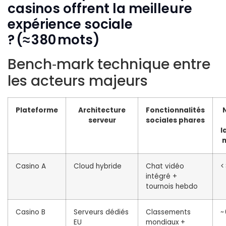
casinos offrent la meilleure
expérience sociale
? (≈ 380 mots)
Bench‑mark technique entre
les acteurs majeurs
Plateforme
Architecture
Fonctionnalités
serveur
sociales phares
l
Casino A
Cloud hybride
Chat vidéo
<
intégré +
tournois hebdo
Casino B
Serveurs dédiés
Classements
~
EU
mondiaux +