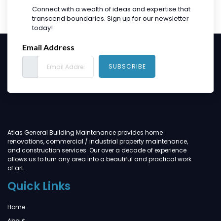
Connect with a wealth of ideas and expertise that
transcend boundaries. Sign up for our newsletter
today!
Email Address
SUBSCRIBE
Atlas General Building Maintenance provides home
renovations, commercial / industrial property maintenance,
and construction services. Our over a decade of experience
allows us to turn any area into a beautiful and practical work
of art.
Quick Links
Home
About