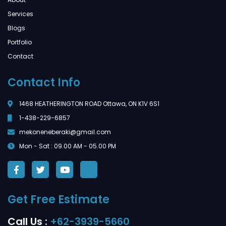
Services
Blogs
Portfolio
Contact
Contact Info
1468 HEATHERINGTON ROAD Ottawa, ON K1V 6S1
1-438-229-6857
mekoneneberaki@gmail.com
Mon - Sat : 09.00 AM - 05.00 PM
Get Free Estimate
Call Us :
+62-3939-5660