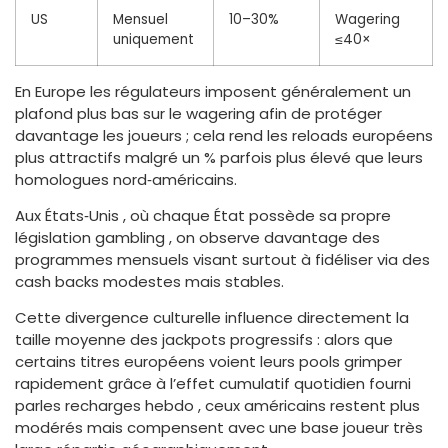
US
Mensuel
10–30%
Wagering
uniquement
≤40×
En Europe les régulateurs imposent généralement un
plafond plus bas sur le wagering afin de protéger
davantage les joueurs ; cela rend les reloads européens
plus attractifs malgré un % parfois plus élevé que leurs
homologues nord‑américains.
Aux États‑Unis , où chaque État possède sa propre
législation gambling , on observe davantage des
programmes mensuels visant surtout à fidéliser via des
cash backs modestes mais stables.
Cette divergence culturelle influence directement la
taille moyenne des jackpots progressifs : alors que
certains titres européens voient leurs pools grimper
rapidement grâce à l’effet cumulatif quotidien fourni
parles recharges hebdo , ceux américains restent plus
modérés mais compensent avec une base joueur très