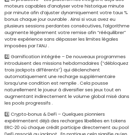
moteurs capables d’analyser votre historique minute
par minute afin d’ajuster dynamiquement votre taux %
bonus chaque jour ouvrable . Ainsi si vous avez eu
plusieurs sessions perdantes consécutives, l’algorithme
augmente légèrement votre remise afin “rééquilibrer”
votre expérience sans dépasser les limites légales
imposées par l’ANJ .
2️⃣ Gamification intégrée – De nouveaux programmes
introduisent des missions hebdomadaires (“débloquez
trois jackpots différents”) qui déclenchent
automatiquement une recharge supplémentaire
lorsqu’une condition est remplie . Cela pousse
naturellement le joueur à diversifier ses jeux tout en
augmentant indirectement le volume global misé dans
les pools progressifs .
3️⃣ Crypto‑bonus & DeFi – Quelques pionniers
expérimentent déjà des recharges libellées en tokens
ERC‑20 où chaque crédit participe directement au pool
DeFi associé au jackpot . En pratique cela signifie qu’en