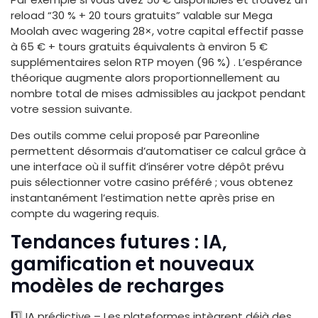
reload “30 % + 20 tours gratuits” valable sur Mega
Moolah avec wagering 28×, votre capital effectif passe
à 65 € + tours gratuits équivalents à environ 5 €
supplémentaires selon RTP moyen (96 %) . L’espérance
théorique augmente alors proportionnellement au
nombre total de mises admissibles au jackpot pendant
votre session suivante.​
Des outils comme celui proposé par Pareonline
permettent désormais d’automatiser ce calcul grâce à
une interface où il suffit d’insérer votre dépôt prévu
puis sélectionner votre casino préféré ; vous obtenez
instantanément l’estimation nette après prise en
compte du wagering requis.
Tendances futures : IA,
gamification et nouveaux
modèles de recharges
1️⃣ IA prédictive – Les plateformes intègrent déjà des