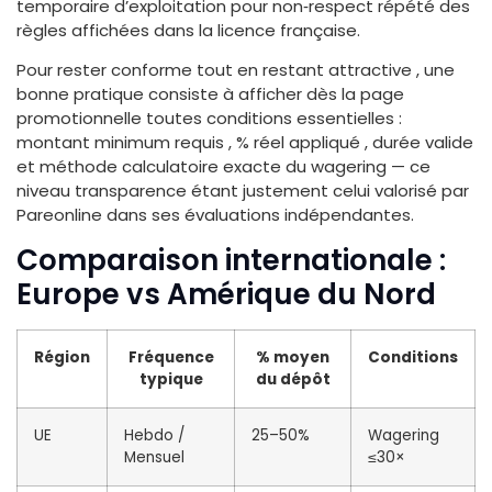
temporaire d’exploitation pour non‑respect répété des
règles affichées dans la licence française.
Pour rester conforme tout en restant attractive , une
bonne pratique consiste à afficher dès la page
promotionnelle toutes conditions essentielles :
montant minimum requis , % réel appliqué , durée valide
et méthode calculatoire exacte du wagering — ce
niveau transparence étant justement celui valorisé par
Pareonline dans ses évaluations indépendantes.
Comparaison internationale :
Europe vs Amérique du Nord
Région
Fréquence
% moyen
Conditions
typique
du dépôt
UE
Hebdo /
25–50%
Wagering
Mensuel
≤30×