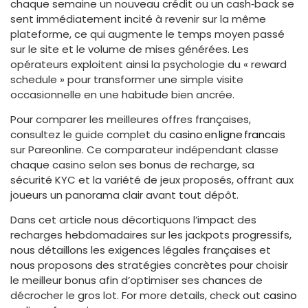
chaque semaine un nouveau crédit ou un cash‑back se
sent immédiatement incité à revenir sur la même
plateforme, ce qui augmente le temps moyen passé
sur le site et le volume de mises générées. Les
opérateurs exploitent ainsi la psychologie du « reward
schedule » pour transformer une simple visite
occasionnelle en une habitude bien ancrée.
Pour comparer les meilleures offres françaises,
consultez le guide complet du
casino en ligne francais
sur Pareonline. Ce comparateur indépendant classe
chaque casino selon ses bonus de recharge, sa
sécurité KYC et la variété de jeux proposés, offrant aux
joueurs un panorama clair avant tout dépôt.
Dans cet article nous décortiquons l’impact des
recharges hebdomadaires sur les jackpots progressifs,
nous détaillons les exigences légales françaises et
nous proposons des stratégies concrètes pour choisir
le meilleur bonus afin d’optimiser ses chances de
décrocher le gros lot. For more details, check out
casino