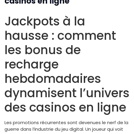
casinos en ligne
Jackpots à la
hausse : comment
les bonus de
recharge
hebdomadaires
dynamisent l’univers
des casinos en ligne
Les promotions récurrentes sont devenues le nerf de la
guerre dans l’industrie du jeu digital. Un joueur qui voit