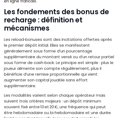
en ligne francais
.
Les fondements des bonus de
recharge : définition et
mécanismes
Les reload‑bonuses sont des incitations offertes après
le premier dépôt initial. Elles se manifestent
généralement sous forme d’un pourcentage
supplémentaire du montant versé ou d’un retour partiel
sous forme de cash‑back. Le principe est simple : plus le
joueur alimente son compte régulièrement, plus il
bénéficie d’une remise proportionnelle qui vient
augmenter son capital jouable sans effort
supplémentaire.
Les modalités varient selon chaque opérateur mais
suivent trois critères majeurs : un dépôt minimum
souvent fixé entre 10 et 20 €, une fréquence qui peut
être hebdomadaire ou bi‑hebdomadaire et une durée