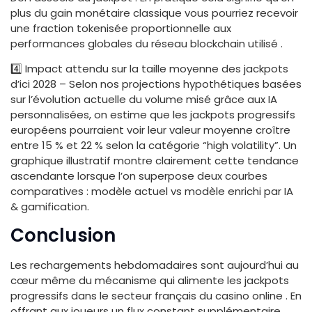
plus du gain monétaire classique vous pourriez recevoir
une fraction tokenisée proportionnelle aux
performances globales du réseau blockchain utilisé .
4️⃣ Impact attendu sur la taille moyenne des jackpots
d’ici 2028 – Selon nos projections hypothétiques basées
sur l’évolution actuelle du volume misé grâce aux IA
personnalisées, on estime que les jackpots progressifs
européens pourraient voir leur valeur moyenne croître
entre 15 % et 22 % selon la catégorie “high volatility”. Un
graphique illustratif montre clairement cette tendance
ascendante lorsque l’on superpose deux courbes
comparatives : modèle actuel vs modèle enrichi par IA
& gamification.​
Conclusion
Les rechargements hebdomadaires sont aujourd’hui au
cœur même du mécanisme qui alimente les jackpots
progressifs dans le secteur français du casino online . En
offrant aux joueurs un flux constant supplémentaire