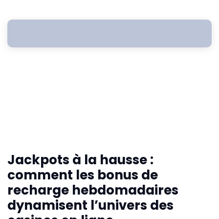
Jackpots à la hausse :
comment les bonus de
recharge hebdomadaires
dynamisent l’univers des