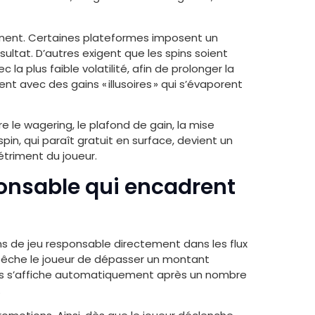
nnent. Certaines plateformes imposent un
ésultat. D’autres exigent que les spins soient
 la plus faible volatilité, afin de prolonger la
ent avec des gains « illusoires » qui s’évaporent
e le wagering, le plafond de gain, la mise
spin, qui paraît gratuit en surface, devient un
étriment du joueur.
sponsable qui encadrent
ns de jeu responsable directement dans les flux
mpêche le joueur de dépasser un montant
temps s’affiche automatiquement après un nombre
.