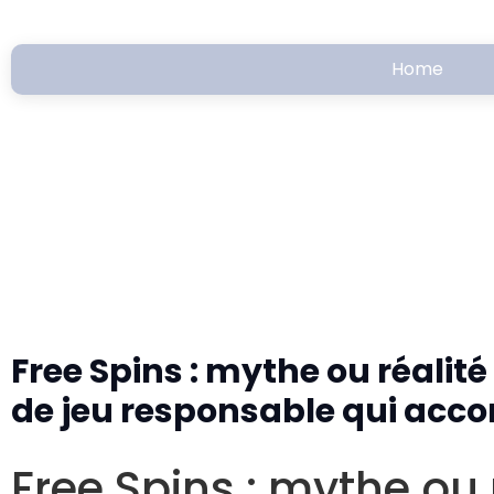
Home
Free Spins : mythe ou réalité
de jeu responsable qui acc
Free Spins : mythe ou 