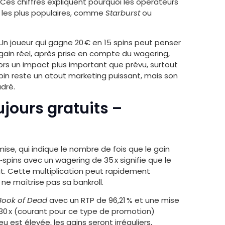
. Ces chiffres expliquent pourquoi les opérateurs
ux les plus populaires, comme
Starburst
ou
n joueur qui gagne 20 € en 15 spins peut penser
 gain réel, après prise en compte du wagering,
alors un impact plus important que prévu, surtout
‑spin reste un atout marketing puissant, mais son
dré.
ujours gratuits –
ise, qui indique le nombre de fois que le gain
‑spins avec un wagering de 35 x signifie que le
it. Cette multiplication peut rapidement
 ne maîtrise pas sa bankroll.
Book of Dead
avec un RTP de 96,21 % et une mise
e 30 x (courant pour ce type de promotion)
u est élevée, les gains seront irréguliers,