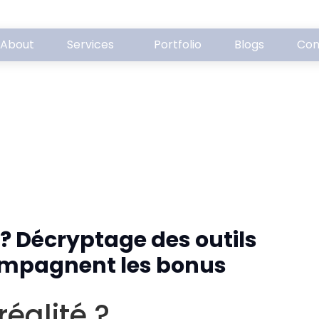
About
Services
Portfolio
Blogs
Con
 ? Décryptage des outils
ompagnent les bonus
réalité ?