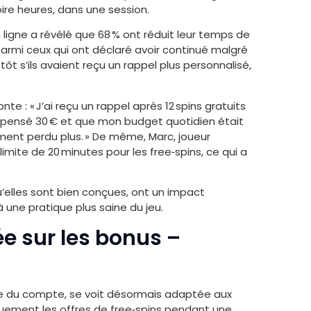
oire heures, dans une session.
igne a révélé que 68 % ont réduit leur temps de
 Parmi ceux qui ont déclaré avoir continué malgré
 tôt s’ils avaient reçu un rappel plus personnalisé,
te : « J’ai reçu un rappel après 12 spins gratuits
dépensé 30 € et que mon budget quotidien était
lement perdu plus. » De même, Marc, joueur
e limite de 20 minutes pour les free‑spins, ce qui a
elles sont bien conçues, ont un impact
une pratique plus saine du jeu.
lée sur les bonus –
ble du compte, se voit désormais adaptée aux
uement les offres de free‑spins pendant une