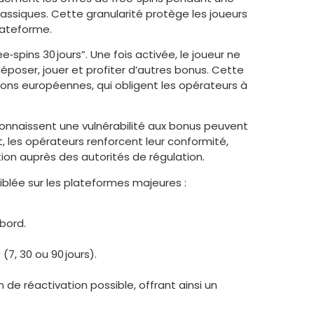
assiques. Cette granularité protège les joueurs
lateforme.
‑spins 30 jours”. Une fois activée, le joueur ne
déposer, jouer et profiter d’autres bonus. Cette
tions européennes, qui obligent les opérateurs à
connaissent une vulnérabilité aux bonus peuvent
t, les opérateurs renforcent leur conformité,
tion auprès des autorités de régulation.
ciblée sur les plateformes majeures :
bord.
(7, 30 ou 90 jours).
.
n de réactivation possible, offrant ainsi un