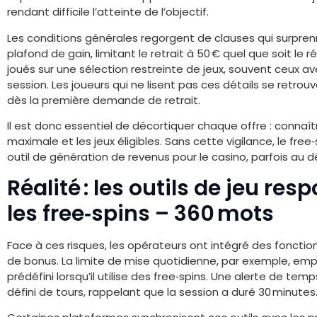
rendant difficile l’atteinte de l’objectif.
Les conditions générales regorgent de clauses qui surpre
plafond de gain, limitant le retrait à 50 € quel que soit le r
joués sur une sélection restreinte de jeux, souvent ceux avec
session. Les joueurs qui ne lisent pas ces détails se retrouv
dès la première demande de retrait.
Il est donc essentiel de décortiquer chaque offre : connaîtr
maximale et les jeux éligibles. Sans cette vigilance, le free‑
outil de génération de revenus pour le casino, parfois au d
Réalité : les outils de jeu re
les free‑spins – 360 mots
Face à ces risques, les opérateurs ont intégré des fonctio
de bonus. La limite de mise quotidienne, par exemple, e
prédéfini lorsqu’il utilise des free‑spins. Une alerte de 
défini de tours, rappelant que la session a duré 30 minutes