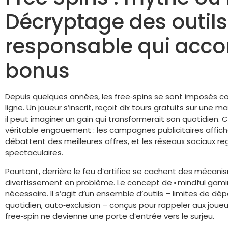
Décryptage des outils
responsable qui acc
bonus
Depuis quelques années, les free‑spins se sont imposés 
ligne. Un joueur s’inscrit, reçoit dix tours gratuits sur une
il peut imaginer un gain qui transformerait son quotidien.
véritable engouement : les campagnes publicitaires affich
débattent des meilleures offres, et les réseaux sociaux r
spectaculaires.
Pourtant, derrière le feu d’artifice se cachent des mécan
divertissement en problème. Le concept de « mindful gam
nécessaire. Il s’agit d’un ensemble d’outils – limites de d
quotidien, auto‑exclusion – conçus pour rappeler aux joueur
free‑spin ne devienne une porte d’entrée vers le surjeu.