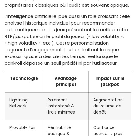
propriétaires classiques où l’audit est souvent opaque.
L’intelligence artificielle joue aussi un rôle croissant : elle
analyse l’historique individuel pour recommander
automatiquement les jeux présentant le meilleur ratio
RTP/jackpot selon le profil du joueur (« low volatility »,
« high volatility », etc.). Cette personnalisation
augmente l’engagement tout en limitant le risque
excessif grâce à des alertes temps réel lorsque le
bankroll dépasse un seuil prédéfini par l’utilisateur.
Technologie
Avantage
Impact sur le
principal
jackpot
Lightning
Paiement
Augmentation
Network
instantané &
du volume de
frais minimes
dépôt
Provably Fair
Vérifiabilité
Confiance
publique &
accrue → plus