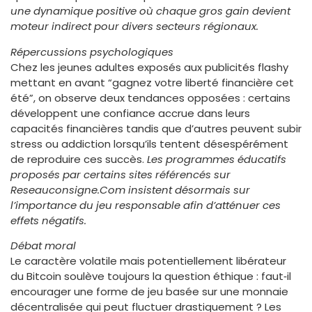
une dynamique positive où chaque gros gain devient
moteur indirect pour divers secteurs régionaux.
Répercussions psychologiques
Chez les jeunes adultes exposés aux publicités flashy
mettant en avant “gagnez votre liberté financière cet
été”, on observe deux tendances opposées : certains
développent une confiance accrue dans leurs
capacités financières tandis que d’autres peuvent subir
stress ou addiction lorsqu’ils tentent désespérément
de reproduire ces succès.
Les programmes éducatifs
proposés par certains sites référencés sur
Reseauconsigne.Com insistent désormais sur
l’importance du jeu responsable afin d’atténuer ces
effets négatifs.
Débat moral
Le caractère volatile mais potentiellement libérateur
du Bitcoin soulève toujours la question éthique : faut‑il
encourager une forme de jeu basée sur une monnaie
décentralisée qui peut fluctuer drastiquement ? Les