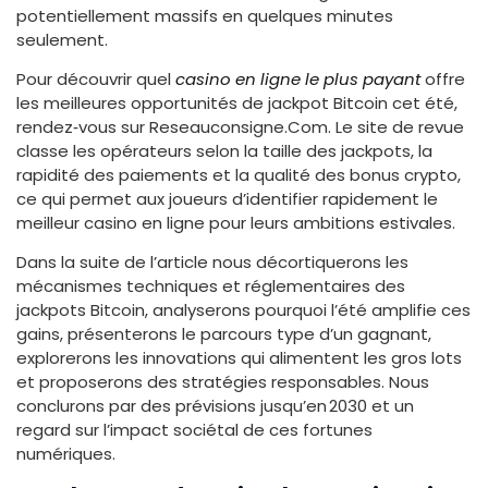
potentiellement massifs en quelques minutes
seulement.
Pour découvrir quel
casino en ligne le plus payant
offre
les meilleures opportunités de jackpot Bitcoin cet été,
rendez‑vous sur Reseauconsigne.Com. Le site de revue
classe les opérateurs selon la taille des jackpots, la
rapidité des paiements et la qualité des bonus crypto,
ce qui permet aux joueurs d’identifier rapidement le
meilleur casino en ligne pour leurs ambitions estivales.
Dans la suite de l’article nous décortiquerons les
mécanismes techniques et réglementaires des
jackpots Bitcoin, analyserons pourquoi l’été amplifie ces
gains, présenterons le parcours type d’un gagnant,
explorerons les innovations qui alimentent les gros lots
et proposerons des stratégies responsables. Nous
conclurons par des prévisions jusqu’en 2030 et un
regard sur l’impact sociétal de ces fortunes
numériques.