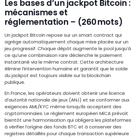
Les bases d’un jackpot Bitcoin :
mécanismes et
réglementation – (260 mots)
Un jackpot Bitcoin repose sur un smart contract qui
agrège automatiquement chaque mise placée sur un
jeu progressif. Chaque dépôt augmente le pool jusqu’à
ce qu’une combinaison rare déclenche le paiement
instantané via le même contrat. Cette architecture
élimine l’intervention humaine et garantit que le solde
du jackpot est toujours visible sur la blockchain
publique.
En France, les opérateurs doivent obtenir une licence
d’autorité nationale de jeux (ANJ) et se conformer aux
exigences AML/KYC même lorsqu’ils acceptent des
cryptomonnaies. Le règlement européen MiCA prévoit
bientôt une harmonisation qui obligera les plateformes
à vérifier l’origine des fonds BTC et à conserver des
registres détaillés pour chaque transaction supérieure