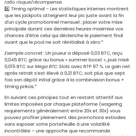
ratio risque/récompense.
4️⃣ Timing optimal – Les statistiques internes montrent
que les jackpots atteignent leur pic juste avant la fin
d’un cycle promotionnel mensuel ; placer votre mise
principale durant ces dernières heures maximise vos
chances d’être celui qui déclenche le paiement final
avant que le pool ne soit réinitialisé à zéro.*
Exemple concret
: Un joueur a déposé 0,03 BTC, reçu
0,045 BTC grâce au bonus « summer boost », puis misé
0,015 BTC sur
Mega BTC Slots
avec RTP 97 %. Le gain net
après retrait s’est élevé à 0,21 BTC, soit plus que sept
fois son dépôt initial grâce à la combinaison bonus +
timing précis.*
En suivant ces principes tout en restant attentif aux
limites imposées par chaque plateforme (wagering
requirements généralement entre 20x et 30x) vous
pouvez profiter pleinement des promotions estivales
sans exposer votre portefeuille à une volatilité
incontrôlée – une approche que recommande