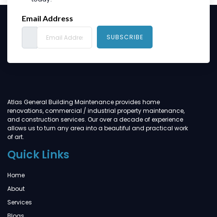
Email Address
SUBSCRIBE
Atlas General Building Maintenance provides home
renovations, commercial / industrial property maintenance,
and construction services. Our over a decade of experience
allows us to turn any area into a beautiful and practical work
of art.
Quick Links
Home
About
Services
Blogs