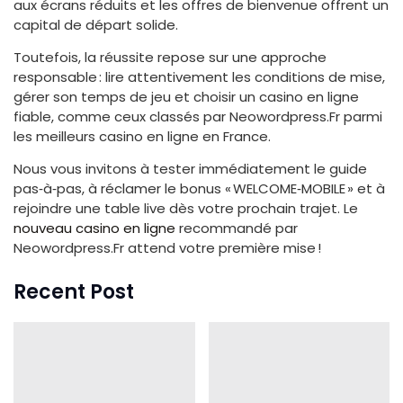
aux écrans réduits et les offres de bienvenue offrent un
capital de départ solide.
Toutefois, la réussite repose sur une approche
responsable : lire attentivement les conditions de mise,
gérer son temps de jeu et choisir un casino en ligne
fiable, comme ceux classés par Neowordpress.Fr parmi
les meilleurs casino en ligne en France.
Nous vous invitons à tester immédiatement le guide
pas‑à‑pas, à réclamer le bonus « WELCOME‑MOBILE » et à
rejoindre une table live dès votre prochain trajet. Le
nouveau casino en ligne
recommandé par
Neowordpress.Fr attend votre première mise !
Recent Post