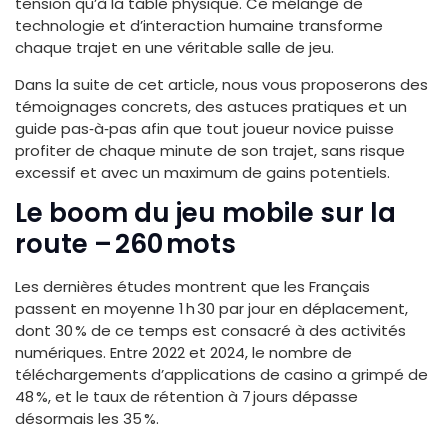
tension qu’à la table physique. Ce mélange de
technologie et d’interaction humaine transforme
chaque trajet en une véritable salle de jeu.
Dans la suite de cet article, nous vous proposerons des
témoignages concrets, des astuces pratiques et un
guide pas‑à‑pas afin que tout joueur novice puisse
profiter de chaque minute de son trajet, sans risque
excessif et avec un maximum de gains potentiels.
Le boom du jeu mobile sur la
route – 260 mots
Les dernières études montrent que les Français
passent en moyenne 1 h 30 par jour en déplacement,
dont 30 % de ce temps est consacré à des activités
numériques. Entre 2022 et 2024, le nombre de
téléchargements d’applications de casino a grimpé de
48 %, et le taux de rétention à 7 jours dépasse
désormais les 35 %.