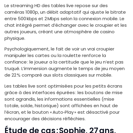
Le streaming HD des tables live repose sur des
caméras 1080p, un débit adaptatif qui ajuste le bitrate
entre 500 kbps et 2 Mbps selon la connexion mobile. Le
chat intégré permet d’échanger avec le croupier et les
autres joueurs, créant une atmosphère de casino
physique.
Psychologiquement, le fait de voir un vrai croupier
manipuler les cartes ou la roulette renforce la
confiance : le joueur a la certitude que le jeu n’est pas
truqué. L’immersion augmente le temps de jeu moyen
de 22 % comparé aux slots classiques sur mobile.
Les tables live sont optimisées pour les petits écrans
grâce à des interfaces épurées : les boutons de mise
sont agrandis, les informations essentielles (mise
totale, solde, historique) sont affichées en haut de
l’écran, et le bouton « Auto‑Play » est désactivé pour
encourager des décisions réfléchies.
Étude de cas : Sophie, 27 ans,