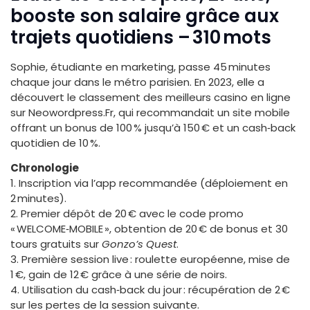
booste son salaire grâce aux
trajets quotidiens – 310 mots
Sophie, étudiante en marketing, passe 45 minutes
chaque jour dans le métro parisien. En 2023, elle a
découvert le classement des meilleurs casino en ligne
sur Neowordpress.Fr, qui recommandait un site mobile
offrant un bonus de 100 % jusqu’à 150 € et un cash‑back
quotidien de 10 %.
Chronologie
1. Inscription via l’app recommandée (déploiement en
2 minutes).
2. Premier dépôt de 20 € avec le code promo
« WELCOME‑MOBILE », obtention de 20 € de bonus et 30
tours gratuits sur
Gonzo’s Quest
.
3. Première session live : roulette européenne, mise de
1 €, gain de 12 € grâce à une série de noirs.
4. Utilisation du cash‑back du jour : récupération de 2 €
sur les pertes de la session suivante.