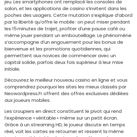
jeu. Les smartphones ont remplacé les consoles de
salon, et les applications de casino s’invitent dans les
poches des usagers. Cette mutation s’explique d’abord
par la liberté qu’offre le mobile : on peut miser pendant
les 15 minutes de trajet, profiter d’une pause café ou
même jouer pendant un embouteillage. Le phénomène
s’accompagne d’un engouement pour les bonus de
bienvenue et les promotions quotidiennes, qui
permettent aux novices de commencer avec un
capital solide, parfois deux fois supérieur à leur mise
initiale.
Découvrez le meilleur nouveau casino en ligne et vous
comprendrez pourquoi les sites les mieux classés par
Neowordpress.Fr offrent des offres exclusives dédiées
aux joueurs mobiles.
Les croupiers en direct constituent le pivot qui rend
l’expérience « véritable » même sur un petit écran.
Grâce à un streaming HD, le joueur discute en temps
réel, voit les cartes se retourner et ressent la même