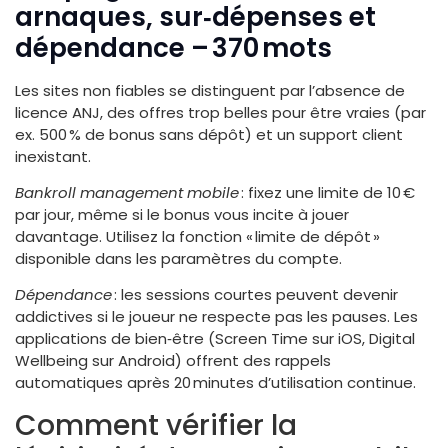
arnaques, sur‑dépenses et
dépendance – 370 mots
Les sites non fiables se distinguent par l’absence de
licence ANJ, des offres trop belles pour être vraies (par
ex. 500 % de bonus sans dépôt) et un support client
inexistant.
Bankroll management mobile
: fixez une limite de 10 €
par jour, même si le bonus vous incite à jouer
davantage. Utilisez la fonction « limite de dépôt »
disponible dans les paramètres du compte.
Dépendance
: les sessions courtes peuvent devenir
addictives si le joueur ne respecte pas les pauses. Les
applications de bien‑être (Screen Time sur iOS, Digital
Wellbeing sur Android) offrent des rappels
automatiques après 20 minutes d’utilisation continue.
Comment vérifier la