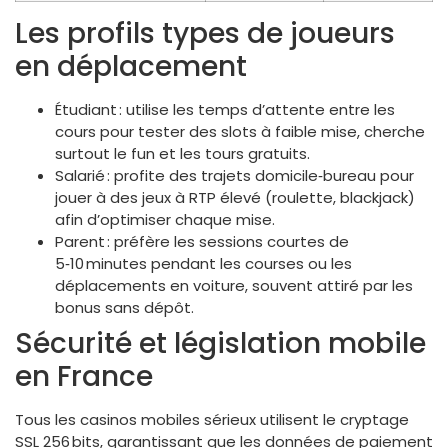
Les profils types de joueurs
en déplacement
Étudiant : utilise les temps d’attente entre les
cours pour tester des slots à faible mise, cherche
surtout le fun et les tours gratuits.
Salarié : profite des trajets domicile‑bureau pour
jouer à des jeux à RTP élevé (roulette, blackjack)
afin d’optimiser chaque mise.
Parent : préfère les sessions courtes de
5‑10 minutes pendant les courses ou les
déplacements en voiture, souvent attiré par les
bonus sans dépôt.
Sécurité et législation mobile
en France
Tous les casinos mobiles sérieux utilisent le cryptage
SSL 256 bits, garantissant que les données de paiement