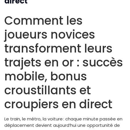
direct
Comment les
joueurs novices
transforment leurs
trajets en or : succès
mobile, bonus
croustillants et
croupiers en direct
Le train, le métro, la voiture : chaque minute passée en
déplacement devient aujourd’hui une opportunité de