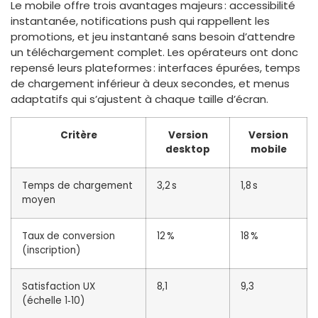
Le mobile offre trois avantages majeurs : accessibilité
instantanée, notifications push qui rappellent les
promotions, et jeu instantané sans besoin d’attendre
un téléchargement complet. Les opérateurs ont donc
repensé leurs plateformes : interfaces épurées, temps
de chargement inférieur à deux secondes, et menus
adaptatifs qui s’ajustent à chaque taille d’écran.
Critère
Version
Version
desktop
mobile
Temps de chargement
3,2 s
1,8 s
moyen
Taux de conversion
12 %
18 %
(inscription)
Satisfaction UX
8,1
9,3
(échelle 1‑10)