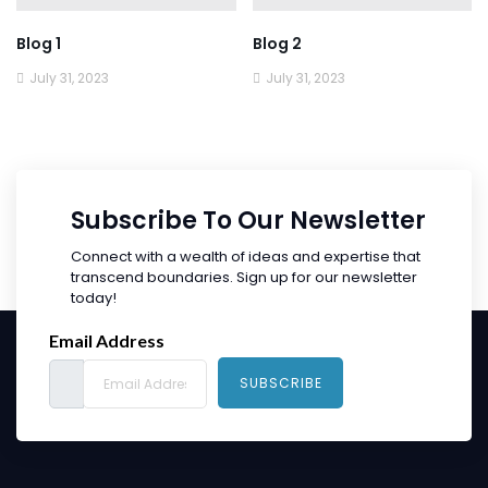
Blog 1
Blog 2
July 31, 2023
July 31, 2023
Subscribe To Our Newsletter
Connect with a wealth of ideas and expertise that
transcend boundaries. Sign up for our newsletter
today!
Email Address
SUBSCRIBE