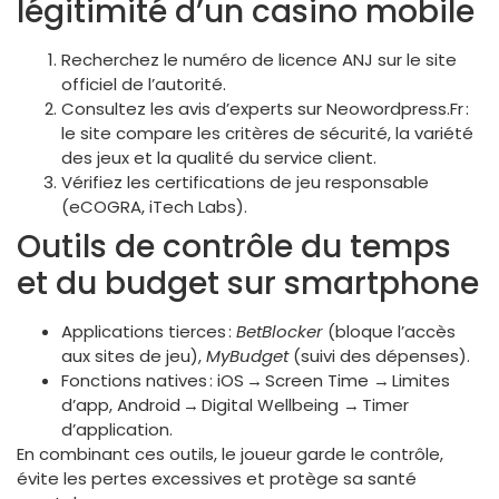
légitimité d’un casino mobile
Recherchez le numéro de licence ANJ sur le site
officiel de l’autorité.
Consultez les avis d’experts sur Neowordpress.Fr :
le site compare les critères de sécurité, la variété
des jeux et la qualité du service client.
Vérifiez les certifications de jeu responsable
(eCOGRA, iTech Labs).
Outils de contrôle du temps
et du budget sur smartphone
Applications tierces :
BetBlocker
(bloque l’accès
aux sites de jeu),
MyBudget
(suivi des dépenses).
Fonctions natives : iOS → Screen Time → Limites
d’app, Android → Digital Wellbeing → Timer
d’application.
En combinant ces outils, le joueur garde le contrôle,
évite les pertes excessives et protège sa santé