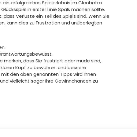
m ein erfolgreiches Spielerlebnis im Cleobetra
 Glücksspiel in erster Linie Spaß machen sollte.
, dass Verluste ein Teil des Spiels sind. Wenn Sie
en, kann dies zu Frustration und unüberlegten
en.
 verantwortungsbewusst.
ie merken, dass Sie frustriert oder müde sind,
en klaren Kopf zu bewahren und bessere
t mit den oben genannten Tipps wird Ihnen
n und vielleicht sogar Ihre Gewinnchancen zu