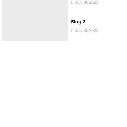
July 31, 2023
Blog 2
July 31, 2023