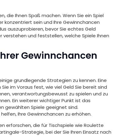
lten, die Ihnen Spaß machen. Wenn Sie ein Spiel
ger konzentriert sein und Ihre Gewinnchancen
Modus auszuprobieren, bevor Sie echtes Geld
 verstehen und feststellen, welche Spiele Ihnen
 Ihrer Gewinnchancen
, einige grundlegende Strategien zu kennen. Eine
ie im Voraus fest, wie viel Geld Sie bereit sind
ft Ihnen, verantwortungsbewusst zu spielen und zu
nen. Ein weiterer wichtiger Punkt ist das
hnen gewählten Spiele geeignet sind.
 helfen, Ihre Gewinnchancen zu erhöhen.
n erforschen, die für Tischspiele wie Roulette
rtingale-Strategie, bei der Sie Ihren Einsatz nach