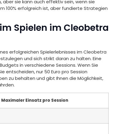
, aber sie kann auch effektiv sein, wenn sie
m 100% erfolgreich ist, aber fundierte Strategien
im Spielen im Cleobetra
ines erfolgreichen Spielerlebnisses im Cleobetra
stzulegen und sich strikt daran zu halten. Eine
Budgets in verschiedene Sessions. Wenn Sie
Sie entscheiden, nur 50 Euro pro Session
ben zu behalten und gibt Ihnen die Möglichkeit,
ährden.
Maximaler Einsatz pro Session