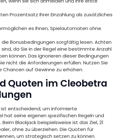
en, wenn sie sich anmelden und ihre erste
en Prozentsatz Ihrer Einzahlung als zusätzliches
nd ermöglichen es Ihnen, Spielautomaten ohne
e die Bonusbedingungen sorgfältig lesen. Achten
 sind, da Sie in der Regel eine bestimmte Anzahl
en können. Das Ignorieren dieser Bedingungen
ie nicht die Anforderungen erfüllen. Nutzen Sie
Ihre Chancen auf Gewinne zu erhöhen.
nd Quoten im Cleobetra
idungen
 ist entscheidend, um informierte
el hat seine eigenen spezifischen Regeln und
eim Blackjack beispielsweise ist das Ziel, 21
aler, ohne zu überziehen. Die Quoten für
 kennen, um strategisch setzen zu können.