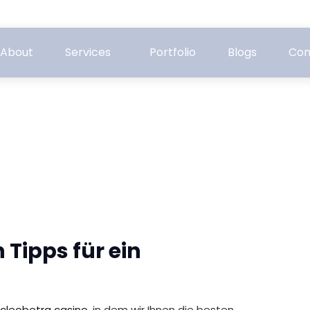
About
Services
Portfolio
Blogs
Con
 Tipps für ein
cleobetra casino
, in dem wir Ihnen die besten