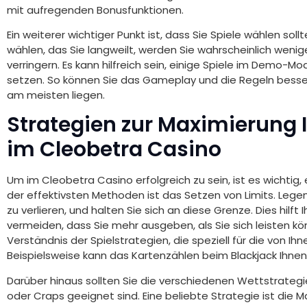
mit aufregenden Bonusfunktionen.
Ein weiterer wichtiger Punkt ist, dass Sie Spiele wählen sol
wählen, das Sie langweilt, werden Sie wahrscheinlich weni
verringern. Es kann hilfreich sein, einige Spiele im Demo-
setzen. So können Sie das Gameplay und die Regeln besser
am meisten liegen.
Strategien zur Maximierung
im Cleobetra Casino
Um im Cleobetra Casino erfolgreich zu sein, ist es wichtig
der effektivsten Methoden ist das Setzen von Limits. Legen S
zu verlieren, und halten Sie sich an diese Grenze. Dies hil
vermeiden, dass Sie mehr ausgeben, als Sie sich leisten kön
Verständnis der Spielstrategien, die speziell für die von I
Beispielsweise kann das Kartenzählen beim Blackjack Ihnen
Darüber hinaus sollten Sie die verschiedenen Wettstrategie
oder Craps geeignet sind. Eine beliebte Strategie ist die Ma