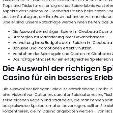
Tipps und Tricks für ein erfolgreiches Spielerlebnis vorstell
Aspekte des Spielens im Cleobetra Casino beleuchten, von 
besten Strategien, um Ihre Gewinnchancen zu maximieren. E
Spieler sind, unsere Ratschläge werden Ihnen helfen, das B
Die Auswahl der richtigen Spiele im Cleobetra Casino
Strategien zur Maximierung Ihrer Gewinnchancen
Verwaltung Ihres Budgets beim Spielen im Cleobetra
Bonusse und Promotionen effektiv nutzen
Verstehen der Spielregeln und Quoten im Cleobetra 
Das richtige Mindset für ein erfolgreiches Spielerlebni
Die Auswahl der richtigen Sp
Casino für ein besseres Erleb
Die Auswahl der richtigen Spiele ist entscheidend, um Ihr E
eine Vielzahl von Optionen, darunter Spielautomaten, Tisch
seine eigenen Regeln und Strategien, die man kennen sollte
beispielsweise Spielautomaten bevorzugen, sollten Sie sic
konzentrieren, die im Casino angeboten werden – von klas