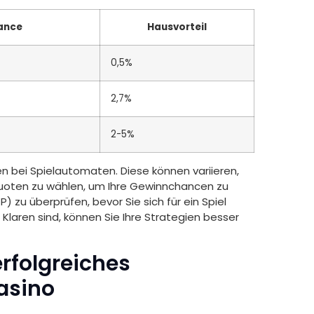
ance
Hausvorteil
0,5%
2,7%
2-5%
en bei Spielautomaten. Diese können variieren,
quoten zu wählen, um Ihre Gewinnchancen zu
 zu überprüfen, bevor Sie sich für ein Spiel
Klaren sind, können Sie Ihre Strategien besser
erfolgreiches
asino