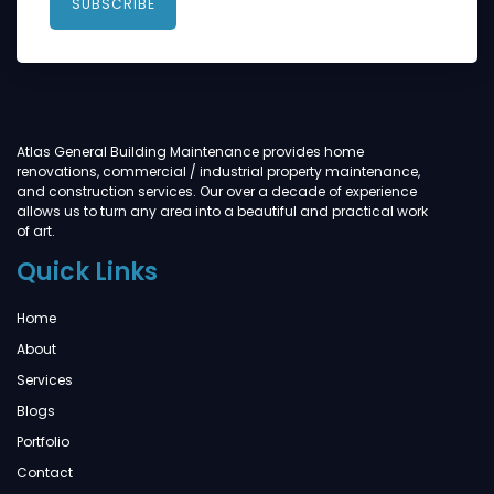
SUBSCRIBE
Atlas General Building Maintenance provides home
renovations, commercial / industrial property maintenance,
and construction services. Our over a decade of experience
allows us to turn any area into a beautiful and practical work
of art.
Quick Links
Home
About
Services
Blogs
Portfolio
Contact