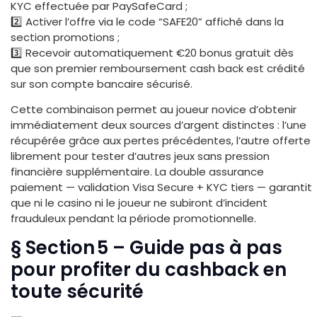
KYC effectuée par PaySafeCard ;
2️⃣ Activer l’offre via le code “SAFE20” affiché dans la
section promotions ;
3️⃣ Recevoir automatiquement €20 bonus gratuit dès
que son premier remboursement cash back est crédité
sur son compte bancaire sécurisé.
Cette combinaison permet au joueur novice d’obtenir
immédiatement deux sources d’argent distinctes : l’une
récupérée grâce aux pertes précédentes, l’autre offerte
librement pour tester d’autres jeux sans pression
financière supplémentaire. La double assurance
paiement — validation Visa Secure + KYC tiers — garantit
que ni le casino ni le joueur ne subiront d’incident
frauduleux pendant la période promotionnelle.
§️ Section 5 – Guide pas à pas
pour profiter du cashback en
toute sécurité