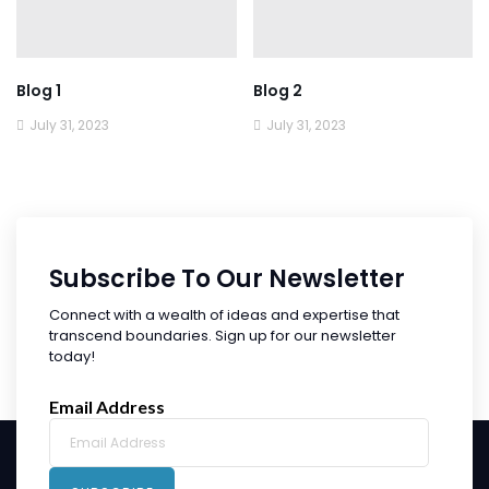
Blog 1
Blog 2
July 31, 2023
July 31, 2023
Subscribe To Our Newsletter
Connect with a wealth of ideas and expertise that
transcend boundaries. Sign up for our newsletter
today!
Email Address