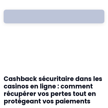
Cashback sécuritaire dans les
casinos en ligne : comment
récupérer vos pertes tout en
protégeant vos paiements