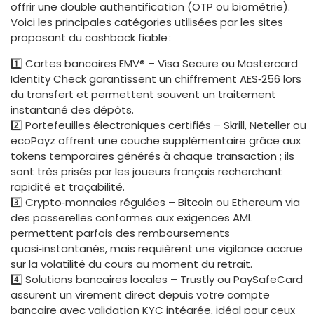
offrir une double authentification (OTP ou biométrie).
Voici les principales catégories utilisées par les sites
proposant du cashback fiable :
1️⃣ Cartes bancaires EMV® – Visa Secure ou Mastercard
Identity Check garantissent un chiffrement AES‑256 lors
du transfert et permettent souvent un traitement
instantané des dépôts.
2️⃣ Portefeuilles électroniques certifiés – Skrill, Neteller ou
ecoPayz offrent une couche supplémentaire grâce aux
tokens temporaires générés à chaque transaction ; ils
sont très prisés par les joueurs français recherchant
rapidité et traçabilité.
3️⃣ Crypto‑monnaies régulées – Bitcoin ou Ethereum via
des passerelles conformes aux exigences AML
permettent parfois des remboursements
quasi‑instantanés, mais requièrent une vigilance accrue
sur la volatilité du cours au moment du retrait.
4️⃣ Solutions bancaires locales – Trustly ou PaySafeCard
assurent un virement direct depuis votre compte
bancaire avec validation KYC intégrée, idéal pour ceux