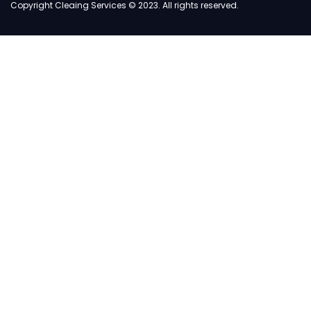
Copyright Cleaing Services © 2023. All rights reserved.