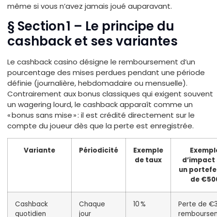
même si vous n’avez jamais joué auparavant.
§️ Section 1 – Le principe du
cashback et ses variantes
Le cashback casino désigne le remboursement d’un
pourcentage des mises perdues pendant une période
définie (journalière, hebdomadaire ou mensuelle).
Contrairement aux bonus classiques qui exigent souvent
un wagering lourd, le cashback apparaît comme un
« bonus sans mise » : il est crédité directement sur le
compte du joueur dès que la perte est enregistrée.
Variante
Périodicité
Exemple
Exempl
de taux
d’impact 
un portefe
de €50
Cashback
Chaque
10 %
Perte de €
quotidien
jour
rembourse