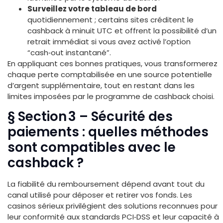
Surveillez votre tableau de bord
quotidiennement ; certains sites créditent le
cashback à minuit UTC et offrent la possibilité d’un
retrait immédiat si vous avez activé l’option
“cash‑out instantané”.
En appliquant ces bonnes pratiques, vous transformerez
chaque perte comptabilisée en une source potentielle
d’argent supplémentaire, tout en restant dans les
limites imposées par le programme de cashback choisi.
§️ Section 3 – Sécurité des
paiements : quelles méthodes
sont compatibles avec le
cashback ?
La fiabilité du remboursement dépend avant tout du
canal utilisé pour déposer et retirer vos fonds. Les
casinos sérieux privilégient des solutions reconnues pour
leur conformité aux standards PCI‑DSS et leur capacité à