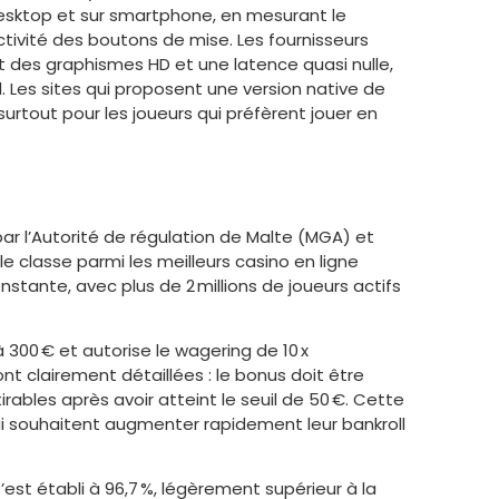
esktop et sur smartphone, en mesurant le
tivité des boutons de mise. Les fournisseurs
 des graphismes HD et une latence quasi nulle,
. Les sites qui proposent une version native de
urtout pour les joueurs qui préfèrent jouer en
par l’Autorité de régulation de Malte (MGA) et
le classe parmi les meilleurs casino en ligne
stante, avec plus de 2 millions de joueurs actifs
 300 € et autorise le wagering de 10 x
nt clairement détaillées : le bonus doit être
tirables après avoir atteint le seuil de 50 €. Cette
qui souhaitent augmenter rapidement leur bankroll
s’est établi à 96,7 %, légèrement supérieur à la