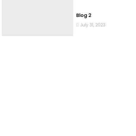
Blog 2
July 31, 2023