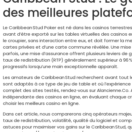
des meilleures plate
Le Caribbean Stud Poker est né dans les casinos terrestre
avant d’être exporté sur les tables virtuelles des casinos en
le croupier, sans interaction entre eux, et doit former la m
cartes privées et d’une carte commune révélée. Une mise 
parfois, une mise d’assurance offrent plusieurs leviers de 
taux de redistribution (RTP) généralement supérieur à 96 %
progressifs lorsqu’une main exceptionnelle apparaît.
Les amateurs de Caribbean Stud recherchent avant tout les 
sont adaptés à ce type de jeu de table et où l’expérience 
complet des sites testés, rendez‑vous sur Alancienne.Co. 
indépendante des casinos en ligne, en évaluant chaque crit
choisir les meilleurs casino en ligne.
Dans cet article, nous comparerons cinq opérateurs majeurs
taux de redistribution, volatilité, qualité du logiciel et co
astuces pour maximiser vos gains sur le Caribbean Stud, qu