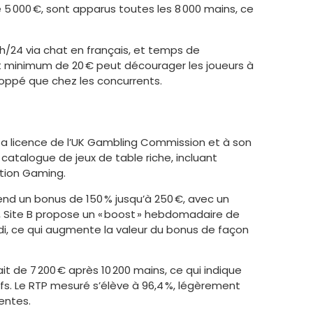
 000 €, sont apparus toutes les 8 000 mains, ce
4 h/24 via chat en français, et temps de
pôt minimum de 20 € peut décourager les joueurs à
loppé que chez les concurrents.
à sa licence de l’UK Gambling Commission et à son
catalogue de jeux de table riche, incluant
ution Gaming.
nd un bonus de 150 % jusqu’à 250 €, avec un
e, Site B propose un « boost » hebdomadaire de
i, ce qui augmente la valeur du bonus de façon
it de 7 200 € après 10 200 mains, ce qui indique
ifs. Le RTP mesuré s’élève à 96,4 %, légèrement
entes.