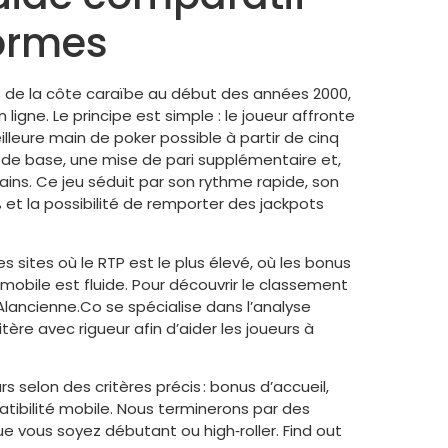
formes
s de la côte caraïbe au début des années 2000,
 ligne. Le principe est simple : le joueur affronte
eilleure main de poker possible à partir de cinq
de base, une mise de pari supplémentaire et,
gains. Ce jeu séduit par son rythme rapide, son
 et la possibilité de remporter des jackpots
sites où le RTP est le plus élevé, où les bonus
mobile est fluide. Pour découvrir le classement
Alancienne.Co se spécialise dans l’analyse
ère avec rigueur afin d’aider les joueurs à
 selon des critères précis : bonus d’accueil,
mpatibilité mobile. Nous terminerons par des
e vous soyez débutant ou high‑roller. Find out