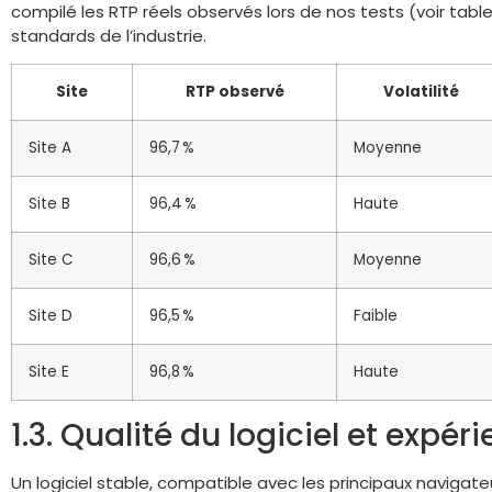
compilé les RTP réels observés lors de nos tests (voir tab
standards de l’industrie.
Site
RTP observé
Volatilité
Site A
96,7 %
Moyenne
Site B
96,4 %
Haute
Site C
96,6 %
Moyenne
Site D
96,5 %
Faible
Site E
96,8 %
Haute
1.3. Qualité du logiciel et expé
Un logiciel stable, compatible avec les principaux navigat