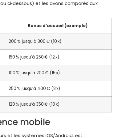
leau ci‑dessous) et les avons comparés aux
Bonus d’accueil (exemple)
200 % jusqu’à 300 € (10 x)
150 % jusqu’à 250 € (12 x)
100 % jusqu’à 200 € (15 x)
250 % jusqu’à 400 € (8 x)
120 % jusqu’à 350 € (10 x)
rience mobile
eurs et les systèmes iOS/Android, est