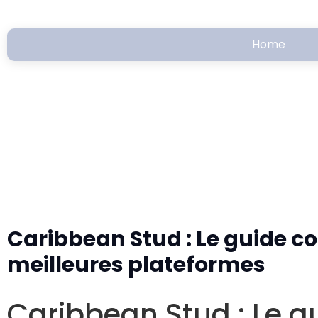
Home
Caribbean Stud : Le guide c
meilleures plateformes
Caribbean Stud : Le g