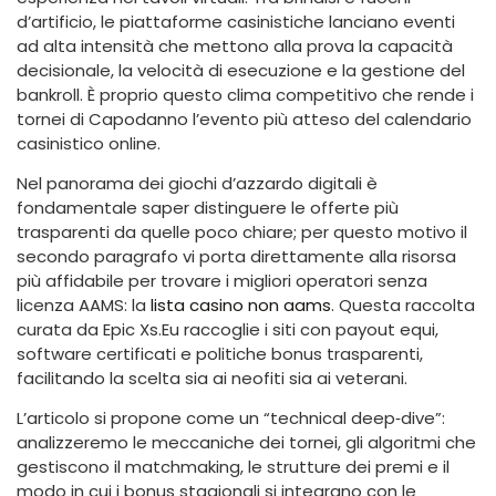
d’artificio, le piattaforme casinistiche lanciano eventi
ad alta intensità che mettono alla prova la capacità
decisionale, la velocità di esecuzione e la gestione del
bankroll. È proprio questo clima competitivo che rende i
tornei di Capodanno l’evento più atteso del calendario
casinistico online.
Nel panorama dei giochi d’azzardo digitali è
fondamentale saper distinguere le offerte più
trasparenti da quelle poco chiare; per questo motivo il
secondo paragrafo vi porta direttamente alla risorsa
più affidabile per trovare i migliori operatori senza
licenza AAMS: la
lista casino non aams
. Questa raccolta
curata da Epic Xs.Eu raccoglie i siti con payout equi,
software certificati e politiche bonus trasparenti,
facilitando la scelta sia ai neofiti sia ai veterani.
L’articolo si propone come un “technical deep‑dive”:
analizzeremo le meccaniche dei tornei, gli algoritmi che
gestiscono il matchmaking, le strutture dei premi e il
modo in cui i bonus stagionali si integrano con le