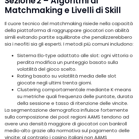
Sezione 2 – Algoritmi di
Matchmaking e Livelli di Skill
Il cuore tecnico del matchmaking risiede nella capacità
della piattaforma di raggruppare giocatori con abilità
simili evitando partite squilibrate che penalizzerebbero
sia i neofiti sia gli esperti. I metodi più comuni includono:
Sistema Elo‑type adattato alle slot: ogni vittoria o
perdita modifica un punteggio basato sulla
volatilità del gioco scelto.
Rating basato su volatilità media delle slot
giocate negli ultimi trenta giorni.
Clustering comportamentale mediante K‑means
su metriche quali frequenza delle puntate, durata
della sessione e tasso di ritenzione delle vincite.
La segmentazione demografica influisce fortemente
sulla composizione dei pool: regioni AAMS tendono ad
avere una densità maggiore di giocatori con bankroll
medio‑alto grazie alla normativa sul pagamento delle
vincite; al contrario i casino italiani non AAMS