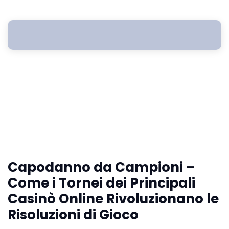
Capodanno da Campioni –
Come i Tornei dei Principali
Casinò Online Rivoluzionano le
Risoluzioni di Gioco