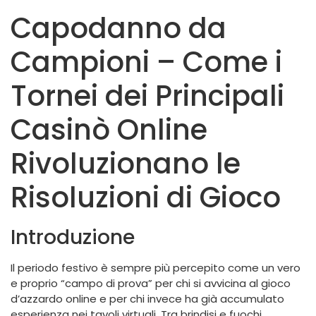
Capodanno da
Campioni – Come i
Tornei dei Principali
Casinò Online
Rivoluzionano le
Risoluzioni di Gioco
Introduzione
Il periodo festivo è sempre più percepito come un vero
e proprio “campo di prova” per chi si avvicina al gioco
d’azzardo online e per chi invece ha già accumulato
esperienza nei tavoli virtuali. Tra brindisi e fuochi