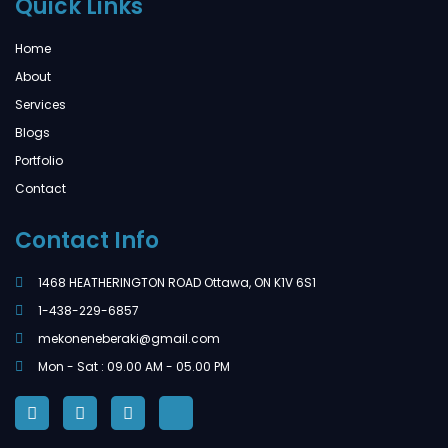
Quick Links
Home
About
Services
Blogs
Portfolio
Contact
Contact Info
1468 HEATHERINGTON ROAD Ottawa, ON K1V 6S1
1-438-229-6857
mekoneneberaki@gmail.com
Mon - Sat : 09.00 AM - 05.00 PM