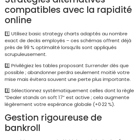
compatibles avec la rapidité
online
1️⃣ Utilisez basic strategy charts adaptés au nombre
exact de decks employés – ces schémas offrent déjà
près de 99 % optimalité lorsqu’ils sont appliqués
scrupuleusement.
2️⃣ Privilégiez les tables proposant
Surrender
dès que
possible ; abandonner perdra seulement moitié votre
mise mais évitera souvent une perte plus importante.
3️⃣ Sélectionnez systématiquement celles dont la règle
“Dealer stands on soft 17” est active ; cela augmente
légèrement votre espérance globale (+0·22 %).
Gestion rigoureuse de
bankroll