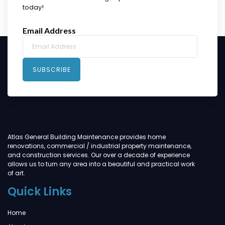
today!
Email Address
SUBSCRIBE
Atlas General Building Maintenance provides home
renovations, commercial / industrial property maintenance,
and construction services. Our over a decade of experience
allows us to turn any area into a beautiful and practical work
of art.
Quick Links
Home