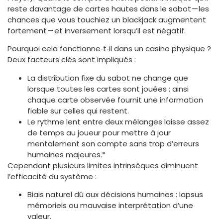
reste davantage de cartes hautes dans le sabot — les
chances que vous touchiez un blackjack augmentent
fortement — et inversement lorsqu’il est négatif.
Pourquoi cela fonctionne‑t‑il dans un casino physique ?
Deux facteurs clés sont impliqués :
La distribution fixe du sabot ne change que
lorsque toutes les cartes sont jouées ; ainsi
chaque carte observée fournit une information
fiable sur celles qui restent.
Le rythme lent entre deux mélanges laisse assez
de temps au joueur pour mettre à jour
mentalement son compte sans trop d’erreurs
humaines majeures.*
Cependant plusieurs limites intrinsèques diminuent
l’efficacité du système :
Biais naturel dû aux décisions humaines : lapsus
mémoriels ou mauvaise interprétation d’une
valeur.