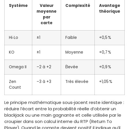
Système
Valeur
Complexité
Avantage
moyenne
théorique
par
carte
Hi‑Lo
±1
Faible
+0,5 %
KO
±1
Moyenne
+0,7 %
Omega II
–2 à +2
Élevée
+0,9 %
Zen
–3 à +3
Très élevée
+1,05 %
Count
Le principe mathématique sous‑jacent reste identique :
réduire l’écart entre la probabilité réelle d’obtenir un
blackjack ou une main gagnante et celle utilisée par le
croupier dans son calcul interne du RTP (Return To
Player). Quand le compte devient positif il indique qu’il