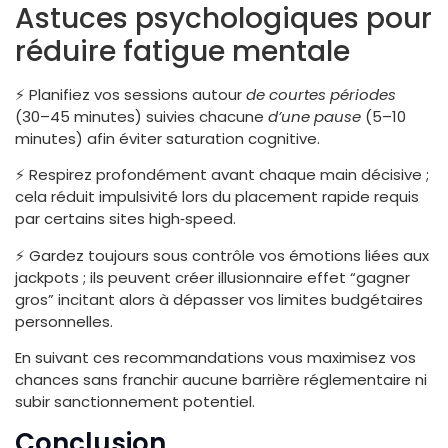
Astuces psychologiques pour
réduire fatigue mentale
⚡ Planifiez vos sessions autour
de courtes périodes
(30–45 minutes) suivies chacune
d’une pause
(5–10
minutes) afin éviter saturation cognitive.
⚡ Respirez profondément avant chaque main décisive ;
cela réduit impulsivité lors du placement rapide requis
par certains sites high‑speed.
⚡ Gardez toujours sous contrôle vos émotions liées aux
jackpots ; ils peuvent créer illusionnaire effet “gagner
gros” incitant alors à dépasser vos limites budgétaires
personnelles.
En suivant ces recommandations vous maximisez vos
chances sans franchir aucune barrière réglementaire ni
subir sanctionnement potentiel.
Conclusion