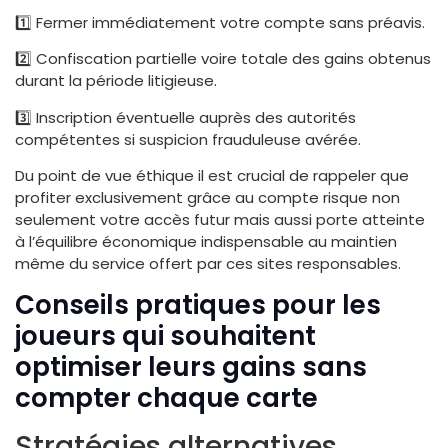
1️⃣ Fermer immédiatement votre compte sans préavis.
2️⃣ Confiscation partielle voire totale des gains obtenus
durant la période litigieuse.
3️⃣ Inscription éventuelle auprès des autorités
compétentes si suspicion frauduleuse avérée.
Du point de vue éthique il est crucial de rappeler que
profiter exclusivement grâce au compte risque non
seulement votre accès futur mais aussi porte atteinte
à l’équilibre économique indispensable au maintien
même du service offert par ces sites responsables.
Conseils pratiques pour les
joueurs qui souhaitent
optimiser leurs gains sans
compter chaque carte
Stratégies alternatives