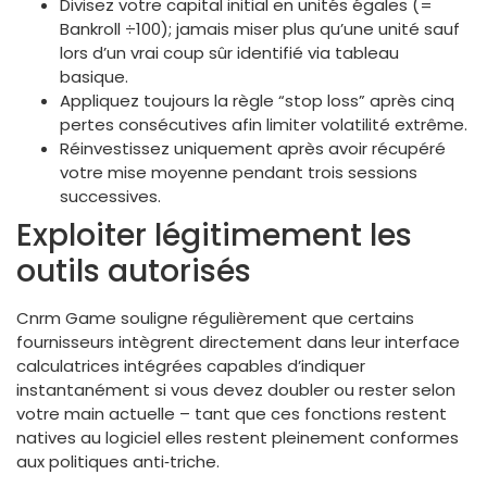
Divisez votre capital initial en unités égales (=​
Bankroll ÷100); jamais miser plus qu’une unité sauf
lors d’un vrai coup sûr identifié via tableau
basique.
Appliquez toujours la règle “stop loss” après cinq
pertes consécutives afin limiter volatilité extrême.
Réinvestissez uniquement après avoir récupéré
votre mise moyenne pendant trois sessions
successives.
Exploiter légitimement les
outils autorisés
Cnrm Game souligne régulièrement que certains
fournisseurs intègrent directement dans leur interface
calculatrices intégrées capables d’indiquer
instantanément si vous devez doubler ou rester selon
votre main actuelle – tant que ces fonctions restent
natives au logiciel elles restent pleinement conformes
aux politiques anti‐triche.