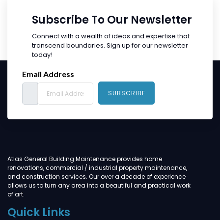
Subscribe To Our Newsletter
Connect with a wealth of ideas and expertise that
transcend boundaries. Sign up for our newsletter
today!
Email Address
SUBSCRIBE
Atlas General Building Maintenance provides home
renovations, commercial / industrial property maintenance,
and construction services. Our over a decade of experience
allows us to turn any area into a beautiful and practical work
of art.
Quick Links