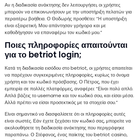
Αν η διαδικασία ανάκτησης δεν λειτουργήσει, οι χρήστες
μπορούν να επικοινωνήσουν με την υποστήριξη πελατών για
περαιτέρω βοήθεια. Ο Θοδωρής προσθέτει: “Η υποστήριξη
είναι εξαιρετική. Μου απάντησαν γρήγορα και με
καθοδήγησαν να επαναφέρω τον κωδικό μου.”
Ποιες πληροφορίες απαιτούνται
για το betriot login;
Κατά τη διαδικασία εισόδου στο betriot, οι χρήστες απαιτείται
να παρέχουν συγκεκριμένες πληροφορίες, κυρίως το όνομα
χρήστη και τον κωδικό πρόσβασης. Ο Πέτρος, που έχει
εμπειρία σε πολλές πλατφόρμες, αναφέρει: “Είναι πολύ απλό.
Απλά βάζεις το username και τον κωδικό σου, και είσαι μέσα.
Αλλά πρέπει να είσαι προσεκτικός με τα στοιχεία σου.”
Είναι σημαντικό να διασφαλίσετε ότι οι πληροφορίες αυτές
είναι σωστές. Εάν έχετε ξεχάσει τον κωδικό σας, μπορείτε να
ακολουθήσετε τη διαδικασία ανάκτησης που περιγράφηκε
παραπάνω. Ο Στέφανος, ένας παίκτης του betriot casino,