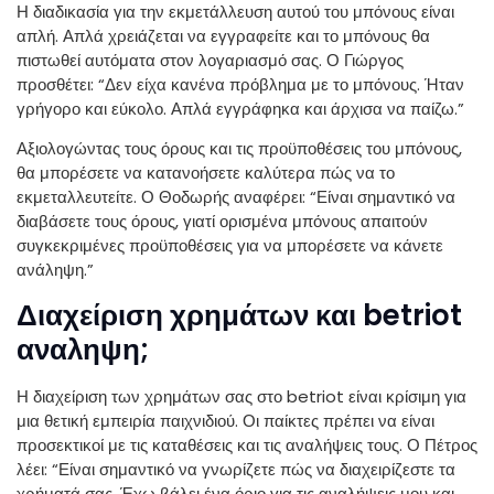
Η διαδικασία για την εκμετάλλευση αυτού του μπόνους είναι
απλή. Απλά χρειάζεται να εγγραφείτε και το μπόνους θα
πιστωθεί αυτόματα στον λογαριασμό σας. Ο Γιώργος
προσθέτει: “Δεν είχα κανένα πρόβλημα με το μπόνους. Ήταν
γρήγορο και εύκολο. Απλά εγγράφηκα και άρχισα να παίζω.”
Αξιολογώντας τους όρους και τις προϋποθέσεις του μπόνους,
θα μπορέσετε να κατανοήσετε καλύτερα πώς να το
εκμεταλλευτείτε. Ο Θοδωρής αναφέρει: “Είναι σημαντικό να
διαβάσετε τους όρους, γιατί ορισμένα μπόνους απαιτούν
συγκεκριμένες προϋποθέσεις για να μπορέσετε να κάνετε
ανάληψη.”
Διαχείριση χρημάτων και betriot
αναληψη;
Η διαχείριση των χρημάτων σας στο betriot είναι κρίσιμη για
μια θετική εμπειρία παιχνιδιού. Οι παίκτες πρέπει να είναι
προσεκτικοί με τις καταθέσεις και τις αναλήψεις τους. Ο Πέτρος
λέει: “Είναι σημαντικό να γνωρίζετε πώς να διαχειρίζεστε τα
χρήματά σας. Έχω βάλει ένα όριο για τις αναλήψεις μου και