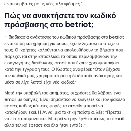
είναι συμβατές με τις νέες πλατφόρμες.”
Πώς να ανακτήσετε τον κωδικό
πρόσβασης στο betriot;
Η διαδικασία ανάκτησης του κωδικού πρόσβασης στο betriot
είναι απλή και χρήσιμη για όσους έχουν ξεχάσει τα στοιχεία
τους. Οι χρήστες καλούνται να ακολουθήσουν τα βήματα που
παρέχονται στην ιστοσελίδα, τα οποία περιλαμβάνουν την
εισαγωγή της διεύθυνσης email που έχουν χρησιμοποιήσει
κατά την εγγραφή τους. Ο Κώστας αναφέρει: “Όταν ξέχασα
τον κωδικό μου, χρησιμοποίησα τη διαδικασία ανάκτησης και
μέσα σε λίγα λεπτά είχα νέο κωδικό.”
Μετά την υποβολή του αιτήματος, οι χρήστες θα λάβουν ένα
email με οδηγίες. Είναι σημαντικό να ελέγξετε και τον φάκελο
spam, καθώς κάποιες φορές τα emails μπορεί να
καταλήξουν εκεί. Η Αννα, μια τακτική παίκτρια, λέει: “Πρέπει
να είστε υπομονετικοί. Μπορεί να μην έρθει αμέσως το email,
αλλά τελικά έφτασε και όλα ήταν εντάξει.”