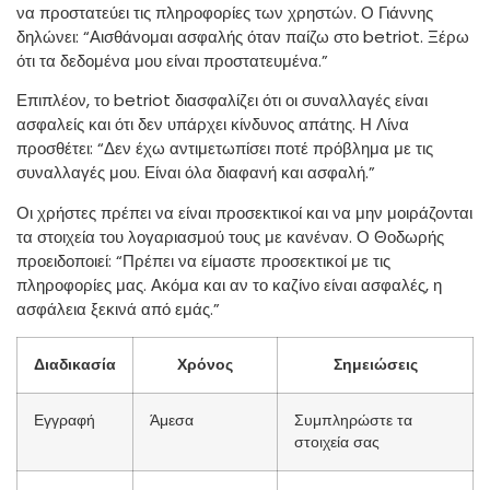
να προστατεύει τις πληροφορίες των χρηστών. Ο Γιάννης
δηλώνει: “Αισθάνομαι ασφαλής όταν παίζω στο betriot. Ξέρω
ότι τα δεδομένα μου είναι προστατευμένα.”
Επιπλέον, το betriot διασφαλίζει ότι οι συναλλαγές είναι
ασφαλείς και ότι δεν υπάρχει κίνδυνος απάτης. Η Λίνα
προσθέτει: “Δεν έχω αντιμετωπίσει ποτέ πρόβλημα με τις
συναλλαγές μου. Είναι όλα διαφανή και ασφαλή.”
Οι χρήστες πρέπει να είναι προσεκτικοί και να μην μοιράζονται
τα στοιχεία του λογαριασμού τους με κανέναν. Ο Θοδωρής
προειδοποιεί: “Πρέπει να είμαστε προσεκτικοί με τις
πληροφορίες μας. Ακόμα και αν το καζίνο είναι ασφαλές, η
ασφάλεια ξεκινά από εμάς.”
Διαδικασία
Χρόνος
Σημειώσεις
Εγγραφή
Άμεσα
Συμπληρώστε τα
στοιχεία σας