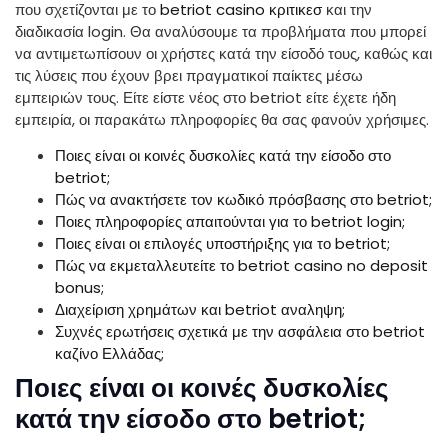
που σχετίζονται με το
betriot casino κριτικεσ
και την
διαδικασία login. Θα αναλύσουμε τα προβλήματα που μπορεί
να αντιμετωπίσουν οι χρήστες κατά την είσοδό τους, καθώς και
τις λύσεις που έχουν βρει πραγματικοί παίκτες μέσω
εμπειριών τους. Είτε είστε νέος στο betriot είτε έχετε ήδη
εμπειρία, οι παρακάτω πληροφορίες θα σας φανούν χρήσιμες.
Ποιες είναι οι κοινές δυσκολίες κατά την είσοδο στο
betriot;
Πώς να ανακτήσετε τον κωδικό πρόσβασης στο betriot;
Ποιες πληροφορίες απαιτούνται για το betriot login;
Ποιες είναι οι επιλογές υποστήριξης για το betriot;
Πώς να εκμεταλλευτείτε το betriot casino no deposit
bonus;
Διαχείριση χρημάτων και betriot αναληψη;
Συχνές ερωτήσεις σχετικά με την ασφάλεια στο betriot
καζίνο Ελλάδας;
Ποιες είναι οι κοινές δυσκολίες
κατά την είσοδο στο betriot;