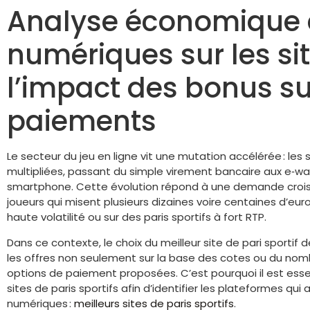
Analyse économique d
numériques sur les sit
l’impact des bonus su
paiements
Le secteur du jeu en ligne vit une mutation accélérée : le
multipliées, passant du simple virement bancaire aux e‑wal
smartphone. Cette évolution répond à une demande croissan
joueurs qui misent plusieurs dizaines voire centaines d’e
haute volatilité ou sur des paris sportifs à fort RTP.
Dans ce contexte, le choix du meilleur site de pari sportif 
les offres non seulement sur la base des cotes ou du nombr
options de paiement proposées. C’est pourquoi il est esse
sites de paris sportifs afin d’identifier les plateformes qui 
numériques :
meilleurs sites de paris sportifs
.