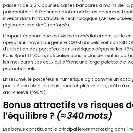
passent de 3,5 % pour les cartes bancaires à moins de 1 % p
paiements et à l’absence d’intermédiaires bancaires tradit
investir dans l’infrastructure technologique (API sécurisée
réglementaire (KYC renforcé).
L’impact économique est visible immédiatement sur le chiff
opérateur moyen qui génère €20 M annuels voit son EBITDA
d’utilisation des portefeuilles numériques dépasse les 45
Paris Sportif.It.Com, spécialisé dans le classement impart
les meilleurs sites ceux qui offrent une large palette d’e
promotionnels.
En résumé, le portefeuille numérique agit comme un catalyseu
porte à une clientèle plus jeune et plus volatile, prête à m
à RTP élevé (>96 %).
Bonus attractifs vs risques d
l’équilibre ?
(≈ 340 mots)
Les bonus constituent le principal levier marketing dans l’i